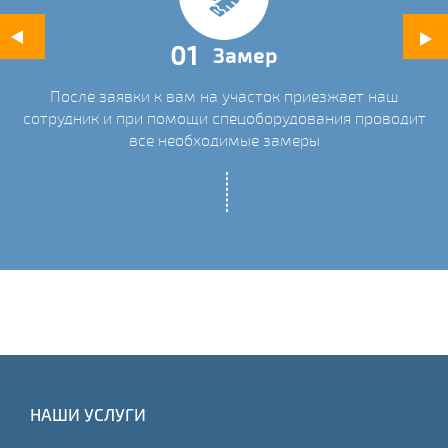
01
Замер
После заявки к вам на участок приезжает наш
ых
сотрудник и при помощи спецоборудования проводит
С
все необходимые замеры
НАШИ УСЛУГИ