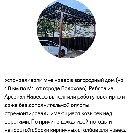
е
Устанавливали мне навес в загородный дом (на
Н
48 км по М4 от города Болохово). Ребята из
р
Арсенал Навесов выполнили работу ювелирно и
К
о
даже без дополнительной оплаты
(
отремонтировали имеющиеся козырек над
а
воротами. По причине дождливой погоды и
п
непростой сборки кирпичных столбов для навеса
н