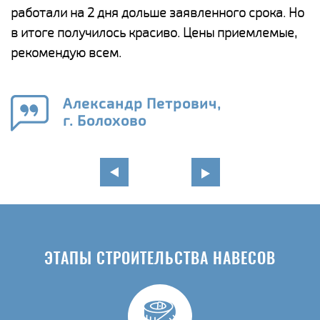
работали на 2 дня дольше заявленного срока. Но
о
в итоге получилось красиво. Цены приемлемые,
К
рекомендую всем.
п
е
Александр Петрович,
и
г. Болохово
в
ЭТАПЫ СТРОИТЕЛЬСТВА НАВЕСОВ