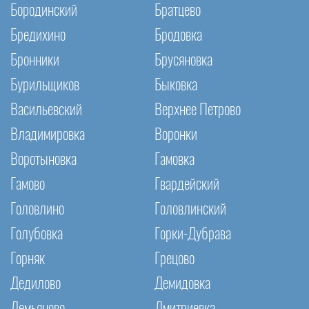
Бородинский
Братцево
Бредихино
Бродовка
Бронники
Брусяновка
Бурильщиков
Быковка
Васильевский
Верхнее Петрово
Владимировка
Воронки
Воротыновка
Гамовка
Гамово
Гвардейский
Головлино
Головлинский
Голубовка
Горки-Дубрава
Горняк
Грецово
Дедилово
Демидовка
Демьяново
Дмитриевка