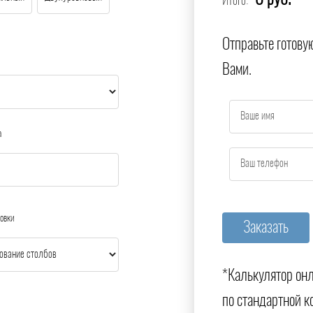
0 руб.
Итого:
Отправьте готову
Вами.
а
овки
*Калькулятор онл
по стандартной к