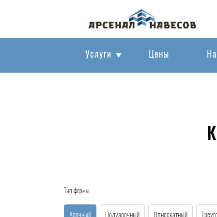
Услуги
Цены
На
К
Тип фермы
Арочный
Полуарочный
Односкатный
Треуг