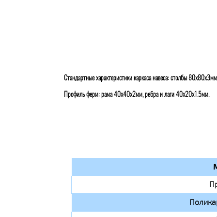
Стандартные характеристики каркаса навеса: столбы 80х80х3мм
Профиль ферм: рама 40х40х2мм, ребра и лаги 40х20х1.5мм.
П
Полика