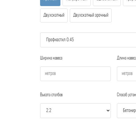
Двухскатный
Двухскатный арочный
Ширина навеса
Длина навес
Высота столбов
Способ устан