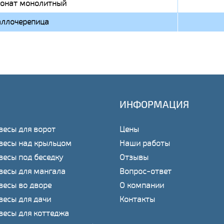
онат монолитный
ллочерепица
ИНФОРМАЦИЯ
весы для ворот
Цены
весы над крыльцом
Наши работы
весы под беседку
Отзывы
весы для мангала
Вопрос-ответ
весы во дворе
О компании
весы для дачи
Контакты
весы для коттеджа