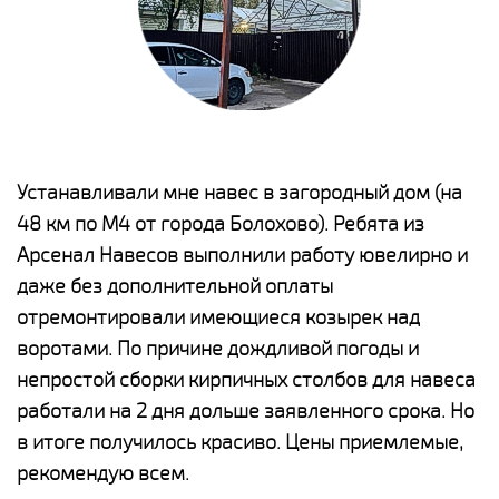
е
Устанавливали мне навес в загородный дом (на
Н
48 км по М4 от города Болохово). Ребята из
р
Арсенал Навесов выполнили работу ювелирно и
К
о
даже без дополнительной оплаты
(
отремонтировали имеющиеся козырек над
а
воротами. По причине дождливой погоды и
п
непростой сборки кирпичных столбов для навеса
н
работали на 2 дня дольше заявленного срока. Но
о
в итоге получилось красиво. Цены приемлемые,
К
рекомендую всем.
п