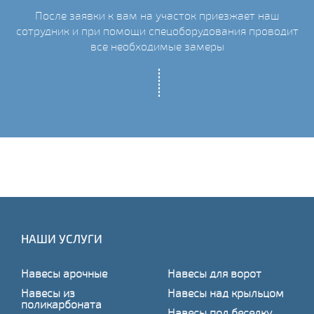
После заявки к вам на участок приезжает наш
ых
сотрудник и при помощи спецоборудования проводит
С
все необходимые замеры
НАШИ УСЛУГИ
Навесы арочные
Навесы для ворот
Навесы из
Навесы над крыльцом
поликарбоната
Навесы под беседку