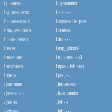
Бронники
Брусяновка
Бурильщиков
Быковка
Васильевский
Верхнее Петрово
Владимировка
Воронки
Воротыновка
Гамовка
Гамово
Гвардейский
Головлино
Головлинский
Голубовка
Горки-Дубрава
Горняк
Грецово
Дедилово
Демидовка
Демьяново
Дмитриевка
Долгое
Дубки
Дубовка
Дубовка