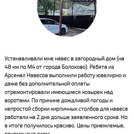
е
Устанавливали мне навес в загородный дом (на
Н
48 км по М4 от города Болохово). Ребята из
р
Арсенал Навесов выполнили работу ювелирно и
К
о
даже без дополнительной оплаты
(
отремонтировали имеющиеся козырек над
а
воротами. По причине дождливой погоды и
п
непростой сборки кирпичных столбов для навеса
н
работали на 2 дня дольше заявленного срока. Но
о
в итоге получилось красиво. Цены приемлемые,
К
рекомендую всем.
п