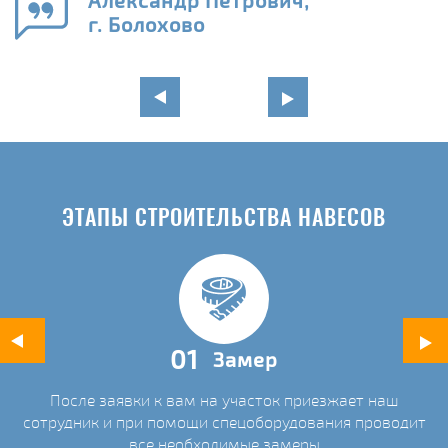
Александр Петрович,
и
г. Болохово
в
ЭТАПЫ СТРОИТЕЛЬСТВА НАВЕСОВ
01
Замер
После заявки к вам на участок приезжает наш
ых
сотрудник и при помощи спецоборудования проводит
С
все необходимые замеры