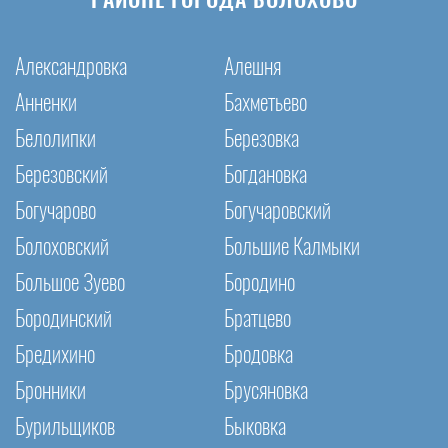
РАЙОНЕ ГОРОДА БОЛОХОВО
Александровка
Алешня
Анненки
Бахметьево
Белолипки
Березовка
Березовский
Богдановка
Богучарово
Богучаровский
Болоховский
Большие Калмыки
Большое Зуево
Бородино
Бородинский
Братцево
Бредихино
Бродовка
Бронники
Брусяновка
Бурильщиков
Быковка