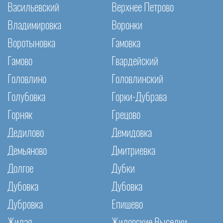
Васильевский
Верхнее Петрово
Владимировка
Воронки
Воротыновка
Гамовка
Гамово
Гвардейский
Головлино
Головлинский
Голубовка
Горки-Дубрава
Горняк
Грецово
Дедилово
Демидовка
Демьяново
Дмитриевка
Долгое
Дубки
Дубовка
Дубовка
Дубровка
Епишево
Жилая
Жиловские Выселки