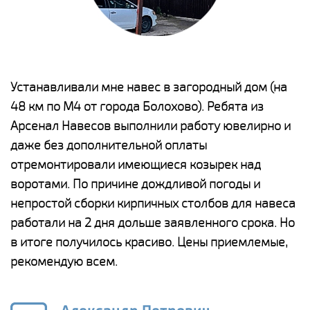
е
Устанавливали мне навес в загородный дом (на
Н
48 км по М4 от города Болохово). Ребята из
р
Арсенал Навесов выполнили работу ювелирно и
К
о
даже без дополнительной оплаты
(
отремонтировали имеющиеся козырек над
а
воротами. По причине дождливой погоды и
п
непростой сборки кирпичных столбов для навеса
н
работали на 2 дня дольше заявленного срока. Но
о
в итоге получилось красиво. Цены приемлемые,
К
рекомендую всем.
п
е