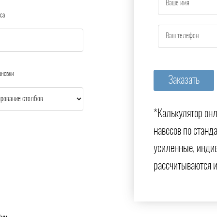
са
ановки
*Калькулятор онл
навесов по станд
усиленные, инди
рассчитываются 