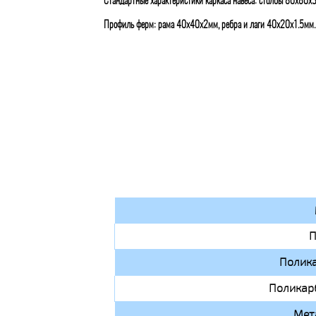
Стандартные характеристики каркаса навеса: столбы 80х80х
Профиль ферм: рама 40х40х2мм, ребра и лаги 40х20х1.5мм.
П
Полик
Поликар
Мет