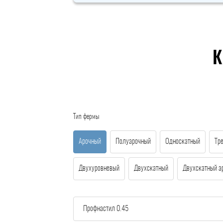
К
Тип фермы
Арочный
Полуарочный
Односкатный
Тр
Двухуровневый
Двухскатный
Двухскатный а