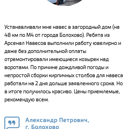
е
Устанавливали мне навес в загородный дом (на
Н
48 км по М4 от города Болохово). Ребята из
р
Арсенал Навесов выполнили работу ювелирно и
К
о
даже без дополнительной оплаты
(
отремонтировали имеющиеся козырек над
а
воротами. По причине дождливой погоды и
п
непростой сборки кирпичных столбов для навеса
н
работали на 2 дня дольше заявленного срока. Но
о
в итоге получилось красиво. Цены приемлемые,
К
рекомендую всем.
п
е
Александр Петрович,
и
г. Болохово