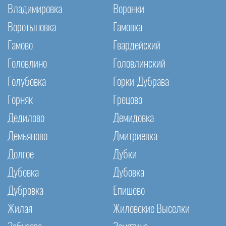
Владимировка
Воронки
Воротыновка
Гамовка
Гамово
Гвардейский
Головлино
Головлинский
Голубовка
Горки-Дубрава
Горняк
Грецово
Дедилово
Демидовка
Демьяново
Дмитриевка
Долгое
Дубки
Дубовка
Дубовка
Дубровка
Епишево
Жилая
Жиловские Выселки