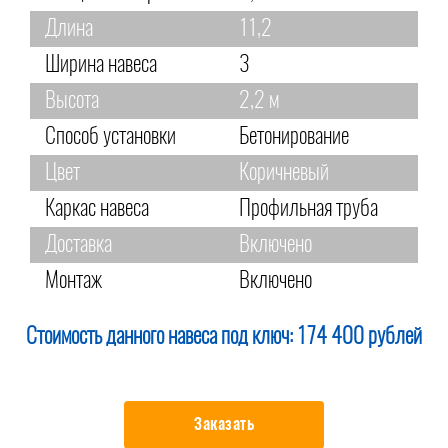
Длина
11,2
Ширина навеса
3
Высота
2,2 м
Способ установки
Бетонирование
Цвет
Коричневый
Каркас навеса
Профильная труба
Доставка
Включено
Монтаж
Включено
Стоимость данного навеса под ключ:
174 400 рублей
Заказать