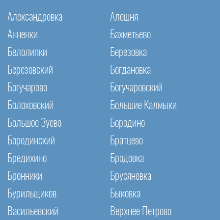
Александровка
Алешня
Анненки
Бахметьево
Белолипки
Березовка
Березовский
Богдановка
Богучарово
Богучаровский
Болоховский
Большие Калмыки
Большое Зуево
Бородино
Бородинский
Братцево
Бредихино
Бродовка
Бронники
Брусяновка
Бурильщиков
Быковка
Васильевский
Верхнее Петрово