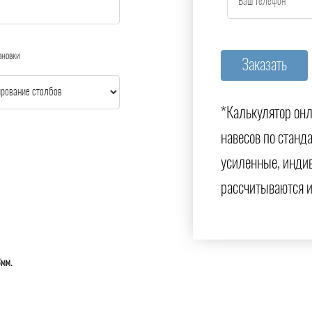
ановки
*Калькулятор онл
навесов по станд
усиленные, инди
рассчитываются 
3мм.