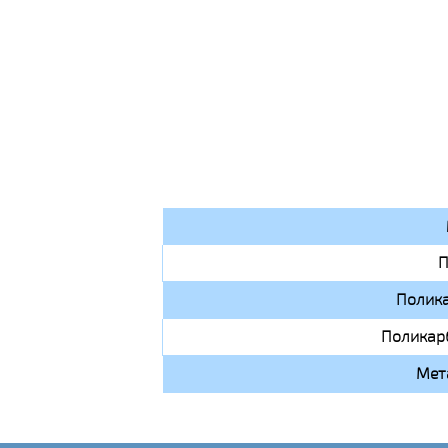
П
Полик
Поликар
Мет