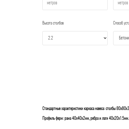
Высота столбов
Способ уст
Стандартные характеристики каркаса навеса: столбы 80х80х
Профиль ферм: рама 40х40х2мм, ребра и лаги 40х20х1.5мм.