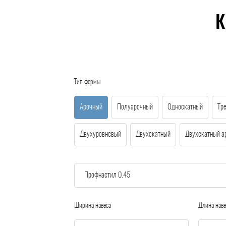
К
Тип фермы
Арочный
Полуарочный
Односкатный
Тр
Двухуровневый
Двухскатный
Двухскатный а
Ширина навеса
Длина наве