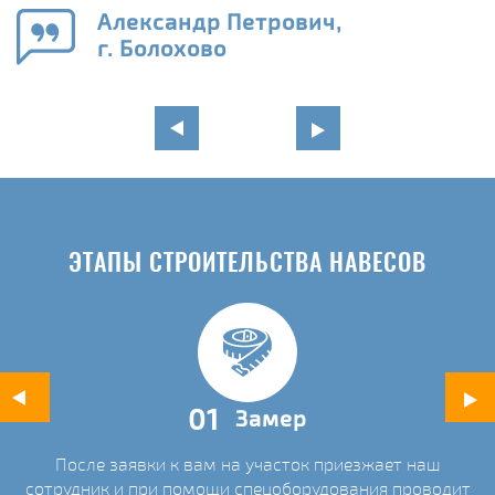
е
Александр Петрович,
и
г. Болохово
в
ЭТАПЫ СТРОИТЕЛЬСТВА НАВЕСОВ
01
Замер
После заявки к вам на участок приезжает наш
ых
сотрудник и при помощи спецоборудования проводит
С