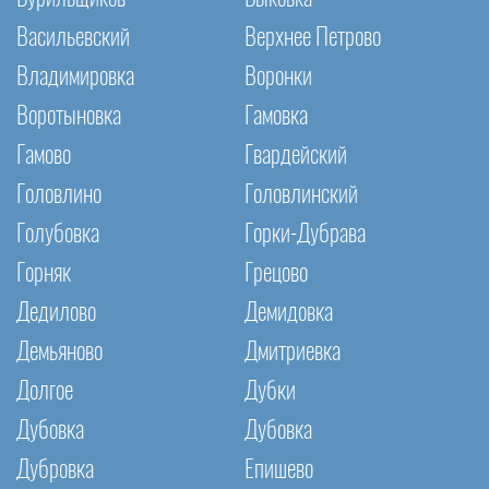
Васильевский
Верхнее Петрово
Владимировка
Воронки
Воротыновка
Гамовка
Гамово
Гвардейский
Головлино
Головлинский
Голубовка
Горки-Дубрава
Горняк
Грецово
Дедилово
Демидовка
Демьяново
Дмитриевка
Долгое
Дубки
Дубовка
Дубовка
Дубровка
Епишево