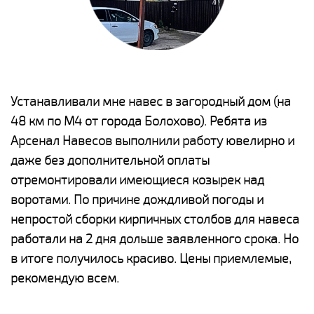
е
Устанавливали мне навес в загородный дом (на
Н
48 км по М4 от города Болохово). Ребята из
р
Арсенал Навесов выполнили работу ювелирно и
К
о
даже без дополнительной оплаты
(
отремонтировали имеющиеся козырек над
а
воротами. По причине дождливой погоды и
п
непростой сборки кирпичных столбов для навеса
н
работали на 2 дня дольше заявленного срока. Но
о
в итоге получилось красиво. Цены приемлемые,
К
рекомендую всем.
п