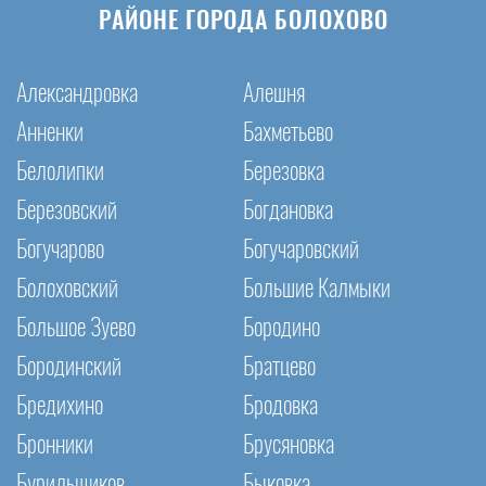
РАЙОНЕ ГОРОДА БОЛОХОВО
Александровка
Алешня
Анненки
Бахметьево
Белолипки
Березовка
Березовский
Богдановка
Богучарово
Богучаровский
Болоховский
Большие Калмыки
Большое Зуево
Бородино
Бородинский
Братцево
Бредихино
Бродовка
Бронники
Брусяновка
Бурильщиков
Быковка