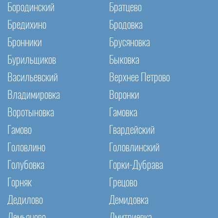
Бородинский
Братцево
Бредихино
Бродовка
Бронники
Брусяновка
Бурильщиков
Быковка
Васильевский
Верхнее Петрово
Владимировка
Воронки
Воротыновка
Гамовка
Гамово
Гвардейский
Головлино
Головлинский
Голубовка
Горки-Дубрава
Горняк
Грецово
Дедилово
Демидовка
Демьяново
Дмитриевка