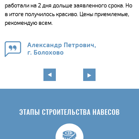
работали на 2 дня дольше заявленного срока. Но
о
в итоге получилось красиво. Цены приемлемые,
К
рекомендую всем.
п
е
Александр Петрович,
и
г. Болохово
в
ЭТАПЫ СТРОИТЕЛЬСТВА НАВЕСОВ