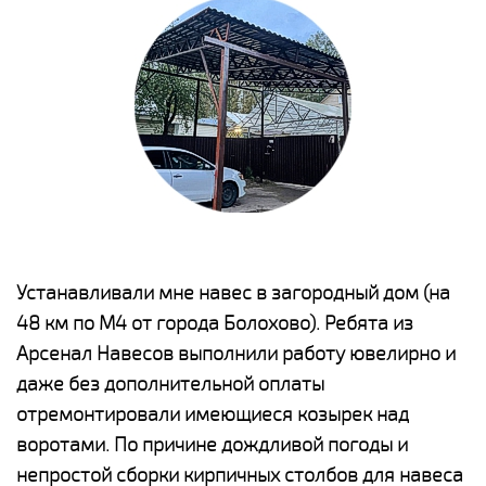
е
Устанавливали мне навес в загородный дом (на
Н
48 км по М4 от города Болохово). Ребята из
р
Арсенал Навесов выполнили работу ювелирно и
К
о
даже без дополнительной оплаты
(
отремонтировали имеющиеся козырек над
а
воротами. По причине дождливой погоды и
п
непростой сборки кирпичных столбов для навеса
н