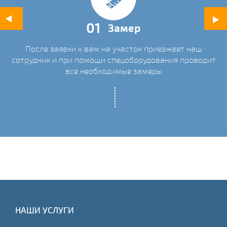
01
Замер
После заявки к вам на участок приезжает наш
ых
сотрудник и при помощи спецоборудования проводит
С
все необходимые замеры
НАШИ УСЛУГИ