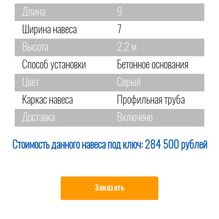
Длина
9
Ширина навеса
7
Высота
2,2 м
Способ установки
Бетонное основания
Цвет
Серый
Каркас навеса
Профильная труба
Доставка
Включено
Стоимость данного навеса под ключ:
284 500 рублей
Заказать