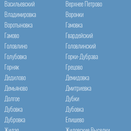
Васильевский
Верхнее Петрово
Владимировка
Воронки
Воротыновка
Гамовка
Гамово
Гвардейский
Головлино
Головлинский
Голубовка
Горки-Дубрава
Горняк
Грецово
Дедилово
Демидовка
Демьяново
Дмитриевка
Долгое
Дубки
Дубовка
Дубовка
Дубровка
Епишево
Жилая
Жиловские Выселки