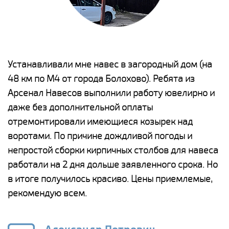
е
Устанавливали мне навес в загородный дом (на
Н
48 км по М4 от города Болохово). Ребята из
р
Арсенал Навесов выполнили работу ювелирно и
К
о
даже без дополнительной оплаты
(
отремонтировали имеющиеся козырек над
а
воротами. По причине дождливой погоды и
п
непростой сборки кирпичных столбов для навеса
н
работали на 2 дня дольше заявленного срока. Но
о
в итоге получилось красиво. Цены приемлемые,
К
рекомендую всем.
п
е