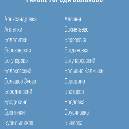
РАЙОНЕ ГОРОДА БОЛОХОВО
Александровка
Алешня
Анненки
Бахметьево
Белолипки
Березовка
Березовский
Богдановка
Богучарово
Богучаровский
Болоховский
Большие Калмыки
Большое Зуево
Бородино
Бородинский
Братцево
Бредихино
Бродовка
Бронники
Брусяновка
Бурильщиков
Быковка