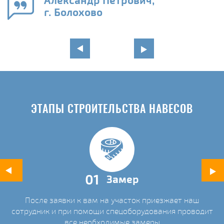
Александр Петрович,
и
г. Болохово
в
ЭТАПЫ СТРОИТЕЛЬСТВА НАВЕСОВ
01
Замер
После заявки к вам на участок приезжает наш
ых
сотрудник и при помощи спецоборудования проводит
С
все необходимые замеры