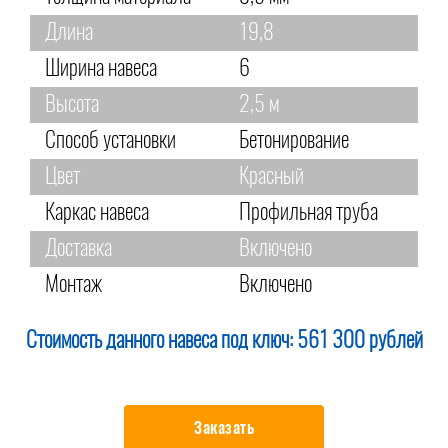
Длина
19,8
Ширина навеса
6
Высота
2,5 м
Способ установки
Бетонирование
Цвет
Красный
Каркас навеса
Профильная труба
Доставка
Включено
Монтаж
Включено
Стоимость данного навеса под ключ:
561 300 рублей
Заказать