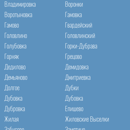
Владимировка
Воронки
Воротыновка
Гамовка
Гамово
Гвардейский
Головлино
Головлинский
Голубовка
Горки-Дубрава
Горняк
Грецово
Дедилово
Демидовка
Демьяново
Дмитриевка
Долгое
Дубки
Дубовка
Дубовка
Дубровка
Епишево
Жилая
Жиловские Выселки
Забусово
Замятино