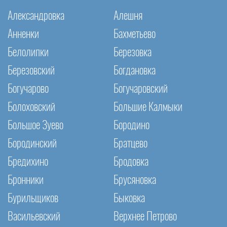
Александровка
Алешня
Анненки
Бахметьево
Белолипки
Березовка
Березовский
Богдановка
Богучарово
Богучаровский
Болоховский
Большие Калмыки
Большое Зуево
Бородино
Бородинский
Братцево
Бредихино
Бродовка
Бронники
Брусяновка
Бурильщиков
Быковка
Васильевский
Верхнее Петрово