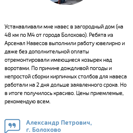
е
Устанавливали мне навес в загородный дом (на
Н
48 км по М4 от города Болохово). Ребята из
р
Арсенал Навесов выполнили работу ювелирно и
К
о
даже без дополнительной оплаты
(
отремонтировали имеющиеся козырек над
а
воротами. По причине дождливой погоды и
п
непростой сборки кирпичных столбов для навеса
н
работали на 2 дня дольше заявленного срока. Но
о
в итоге получилось красиво. Цены приемлемые,
К
рекомендую всем.
п
е
Александр Петрович,
и
г. Болохово