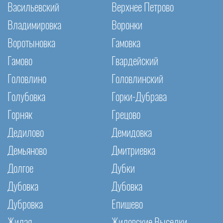
Васильевский
Верхнее Петрово
Владимировка
Воронки
Воротыновка
Гамовка
Гамово
Гвардейский
Головлино
Головлинский
Голубовка
Горки-Дубрава
Горняк
Грецово
Дедилово
Демидовка
Демьяново
Дмитриевка
Долгое
Дубки
Дубовка
Дубовка
Дубровка
Епишево
Жилая
Жиловские Выселки