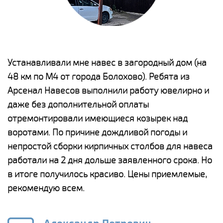
е
Устанавливали мне навес в загородный дом (на
Н
48 км по М4 от города Болохово). Ребята из
р
Арсенал Навесов выполнили работу ювелирно и
К
о
даже без дополнительной оплаты
(
отремонтировали имеющиеся козырек над
а
воротами. По причине дождливой погоды и
п
непростой сборки кирпичных столбов для навеса
н
работали на 2 дня дольше заявленного срока. Но
о
в итоге получилось красиво. Цены приемлемые,
К
рекомендую всем.
п
е