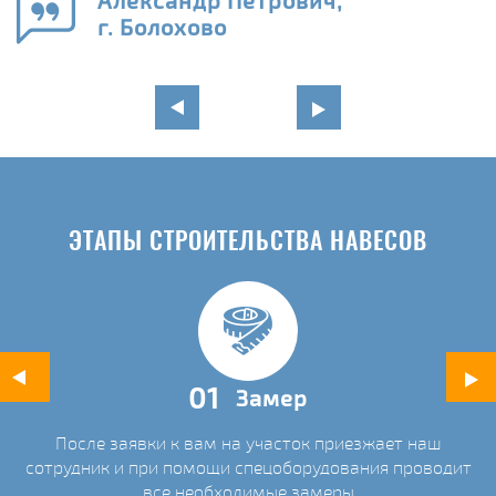
Александр Петрович,
и
г. Болохово
в
ЭТАПЫ СТРОИТЕЛЬСТВА НАВЕСОВ
01
Замер
После заявки к вам на участок приезжает наш
ых
сотрудник и при помощи спецоборудования проводит
С
все необходимые замеры