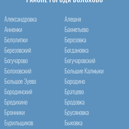
РАЙОНЕ ГОРОДА БОЛОХОВО
Александровка
Алешня
Анненки
Бахметьево
Белолипки
Березовка
Березовский
Богдановка
Богучарово
Богучаровский
Болоховский
Большие Калмыки
Большое Зуево
Бородино
Бородинский
Братцево
Бредихино
Бродовка
Бронники
Брусяновка
Бурильщиков
Быковка