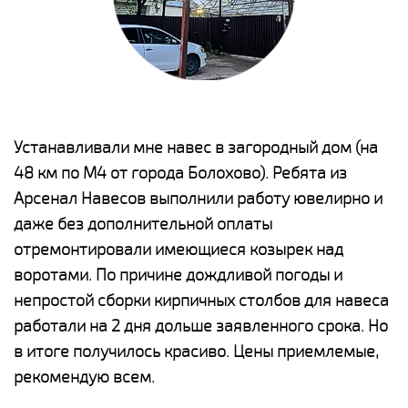
е
Устанавливали мне навес в загородный дом (на
Н
48 км по М4 от города Болохово). Ребята из
р
Арсенал Навесов выполнили работу ювелирно и
К
о
даже без дополнительной оплаты
(
отремонтировали имеющиеся козырек над
а
воротами. По причине дождливой погоды и
п
непростой сборки кирпичных столбов для навеса
н
работали на 2 дня дольше заявленного срока. Но
о
в итоге получилось красиво. Цены приемлемые,
К
рекомендую всем.
п