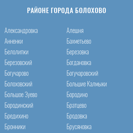
РАЙОНЕ ГОРОДА БОЛОХОВО
Александровка
Алешня
Анненки
Бахметьево
Белолипки
Березовка
Березовский
Богдановка
Богучарово
Богучаровский
Болоховский
Большие Калмыки
Большое Зуево
Бородино
Бородинский
Братцево
Бредихино
Бродовка
Бронники
Брусяновка