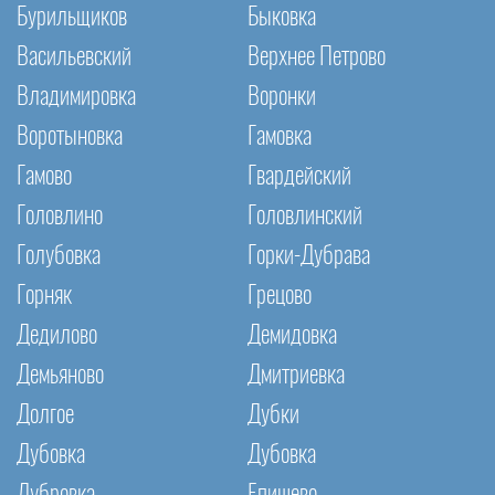
Бурильщиков
Быковка
Васильевский
Верхнее Петрово
Владимировка
Воронки
Воротыновка
Гамовка
Гамово
Гвардейский
Головлино
Головлинский
Голубовка
Горки-Дубрава
Горняк
Грецово
Дедилово
Демидовка
Демьяново
Дмитриевка
Долгое
Дубки
Дубовка
Дубовка
Дубровка
Епишево