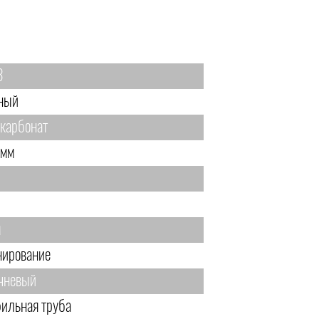
3
ный
карбонат
 мм
м
нирование
чневый
ильная труба