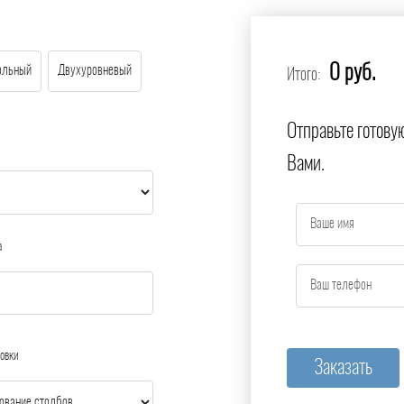
0 руб.
ольный
Двухуровневый
Итого:
Отправьте готову
Вами.
а
овки