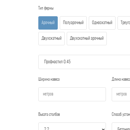
Тип фермы
Арочный
Полуарочный
Односкатный
Треуг
Двухскатный
Двухскатный арочный
Ширина навеса
Длина навес
Высота столбов
Способ устан