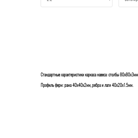
Стандартные характеристики каркаса навеса: столбы 80х80х3мм
Профиль ферм: рама 40х40х2мм, ребра и лаги 40х20х1.5мм.