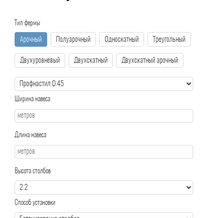
Тип фермы
Арочный
Полуарочный
Односкатный
Треугольный
Двухуровневый
Двухскатный
Двухскатный арочный
Ширина навеса
Длина навеса
Высота столбов
Способ установки