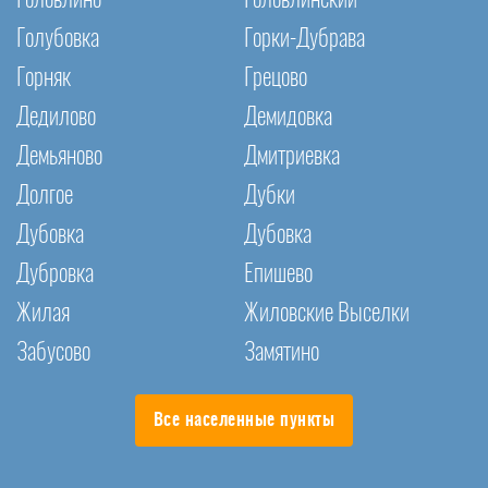
Головлино
Головлинский
Голубовка
Горки-Дубрава
Горняк
Грецово
Дедилово
Демидовка
Демьяново
Дмитриевка
Долгое
Дубки
Дубовка
Дубовка
Дубровка
Епишево
Жилая
Жиловские Выселки
Забусово
Замятино
Все населенные пункты