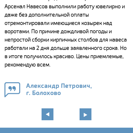
Арсенал Навесов выполнили работу ювелирно и
К
о
даже без дополнительной оплаты
(
отремонтировали имеющиеся козырек над
а
воротами. По причине дождливой погоды и
п
непростой сборки кирпичных столбов для навеса
н
работали на 2 дня дольше заявленного срока. Но
о
в итоге получилось красиво. Цены приемлемые,
К
рекомендую всем.
п
е
Александр Петрович,
и
г. Болохово
в