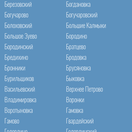
Березовский
Богдановка
Богучарово
Богучаровский
Болоховский
Большие Калмыки
Большое Зуево
Бородино
Бородинский
Братцево
Бредихино
Бродовка
Бронники
Брусяновка
Бурильщиков
Быковка
Васильевский
Верхнее Петрово
Владимировка
Воронки
Воротыновка
Гамовка
Гамово
Гвардейский