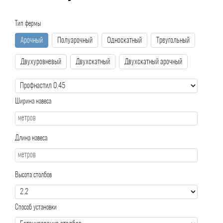
Тип фермы
Арочный
Полуарочный
Односкатный
Треугольный
Двухуровневый
Двухскатный
Двухскатный арочный
Ширина навеса
Длина навеса
Высота столбов
Способ установки