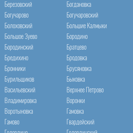
Березовский
Богдановка
Богучарово
Богучаровский
Болоховский
Большие Калмыки
Большое Зуево
Бородино
Бородинский
Братцево
Бредихино
Бродовка
Бронники
Брусяновка
Бурильщиков
Быковка
Васильевский
Верхнее Петрово
Владимировка
Воронки
Воротыновка
Гамовка
Гамово
Гвардейский