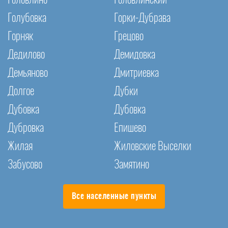
Головлино
Головлинский
Голубовка
Горки-Дубрава
Горняк
Грецово
Дедилово
Демидовка
Демьяново
Дмитриевка
Долгое
Дубки
Дубовка
Дубовка
Дубровка
Епишево
Жилая
Жиловские Выселки
Забусово
Замятино
Все населенные пункты