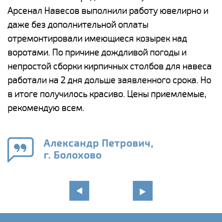
Арсенал Навесов выполнили работу ювелирно и
К
о
даже без дополнительной оплаты
(
отремонтировали имеющиеся козырек над
а
воротами. По причине дождливой погоды и
п
непростой сборки кирпичных столбов для навеса
н
работали на 2 дня дольше заявленного срока. Но
о
в итоге получилось красиво. Цены приемлемые,
К
рекомендую всем.
п
е
Александр Петрович,
и
г. Болохово
в