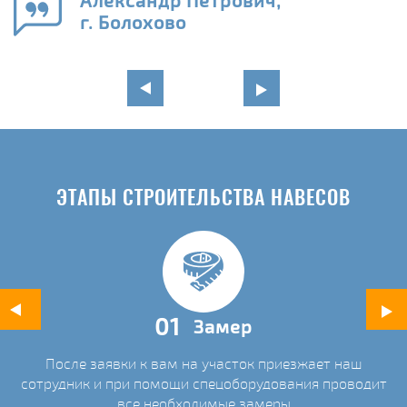
Александр Петрович,
и
г. Болохово
в
ЭТАПЫ СТРОИТЕЛЬСТВА НАВЕСОВ
01
Замер
После заявки к вам на участок приезжает наш
ых
сотрудник и при помощи спецоборудования проводит
С
все необходимые замеры