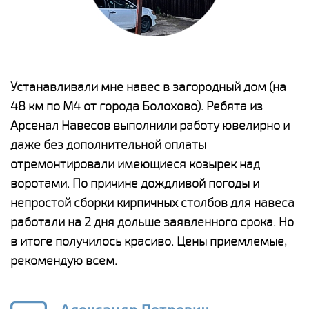
е
Устанавливали мне навес в загородный дом (на
Н
48 км по М4 от города Болохово). Ребята из
р
Арсенал Навесов выполнили работу ювелирно и
К
о
даже без дополнительной оплаты
(
отремонтировали имеющиеся козырек над
а
воротами. По причине дождливой погоды и
п
непростой сборки кирпичных столбов для навеса
н
работали на 2 дня дольше заявленного срока. Но
о
в итоге получилось красиво. Цены приемлемые,
К
рекомендую всем.
п
е