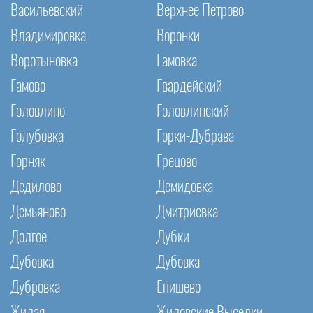
Васильевский
Верхнее Петрово
Владимировка
Воронки
Воротыновка
Гамовка
Гамово
Гвардейский
Головлино
Головлинский
Голубовка
Горки-Дубрава
Горняк
Грецово
Дедилово
Демидовка
Демьяново
Дмитриевка
Долгое
Дубки
Дубовка
Дубовка
Дубровка
Епишево
Жилая
Жиловские Выселки