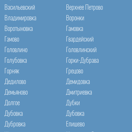
Васильевский
Верхнее Петрово
Владимировка
Воронки
Воротыновка
Гамовка
Гамово
Гвардейский
Головлино
Головлинский
Голубовка
Горки-Дубрава
Горняк
Грецово
Дедилово
Демидовка
Демьяново
Дмитриевка
Долгое
Дубки
Дубовка
Дубовка
Дубровка
Епишево