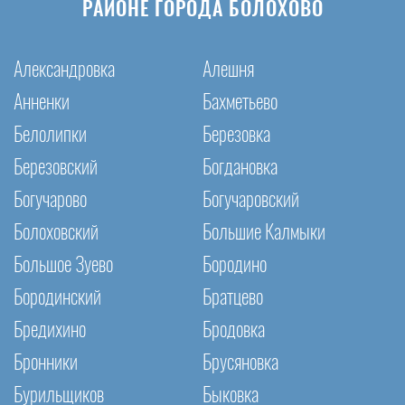
РАЙОНЕ ГОРОДА БОЛОХОВО
Александровка
Алешня
Анненки
Бахметьево
Белолипки
Березовка
Березовский
Богдановка
Богучарово
Богучаровский
Болоховский
Большие Калмыки
Большое Зуево
Бородино
Бородинский
Братцево
Бредихино
Бродовка
Бронники
Брусяновка
Бурильщиков
Быковка