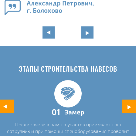
Александр Петрович,
и
г. Болохово
в
ЭТАПЫ СТРОИТЕЛЬСТВА НАВЕСОВ
01
Замер
После заявки к вам на участок приезжает наш
ых
сотрудник и при помощи спецоборудования проводит
С