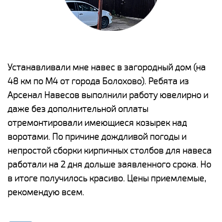
е
Устанавливали мне навес в загородный дом (на
Н
48 км по М4 от города Болохово). Ребята из
р
Арсенал Навесов выполнили работу ювелирно и
К
о
даже без дополнительной оплаты
(
отремонтировали имеющиеся козырек над
а
воротами. По причине дождливой погоды и
п
непростой сборки кирпичных столбов для навеса
н
работали на 2 дня дольше заявленного срока. Но
о
в итоге получилось красиво. Цены приемлемые,
К
рекомендую всем.
п
е