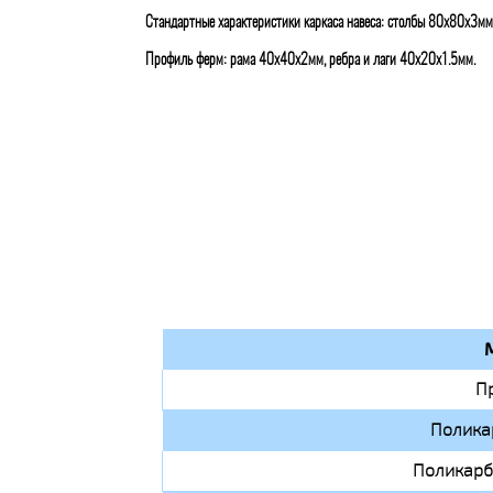
Стандартные характеристики каркаса навеса: столбы 80х80х3мм
Профиль ферм: рама 40х40х2мм, ребра и лаги 40х20х1.5мм.
П
Полика
Поликарб