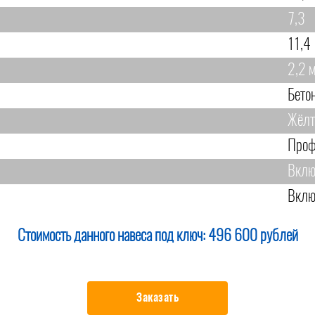
7,3
11,4
2,2 
Бето
Жёл
Проф
Вклю
Вклю
Стоимость данного навеса под ключ:
496 600 рублей
Заказать