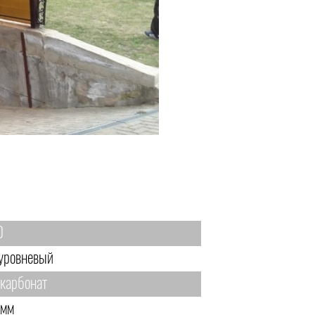
0
уровневый
карбонат
 мм