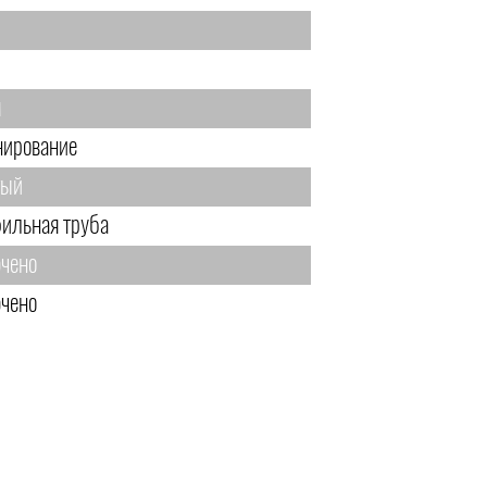
м
нирование
тый
ильная труба
чено
чено