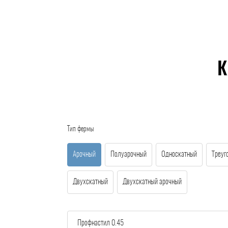
К
Тип фермы
Арочный
Полуарочный
Односкатный
Треуг
Двухскатный
Двухскатный арочный