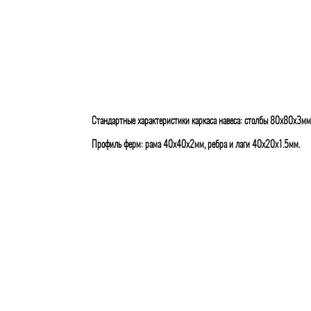
Стандартные характеристики каркаса навеса: столбы 80х80х3мм
Профиль ферм: рама 40х40х2мм, ребра и лаги 40х20х1.5мм.