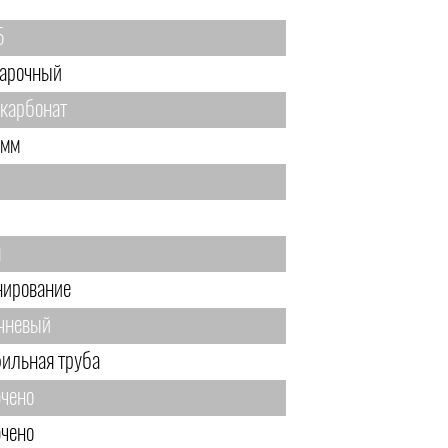
5
арочный
карбонат
 мм
м
нирование
чневый
ильная труба
чено
чено