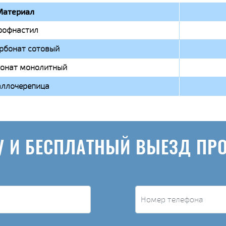
Материал
рофнастил
рбонат сотовый
онат монолитный
ллочерепица
У И БЕСПЛАТНЫЙ ВЫЕЗД ПР