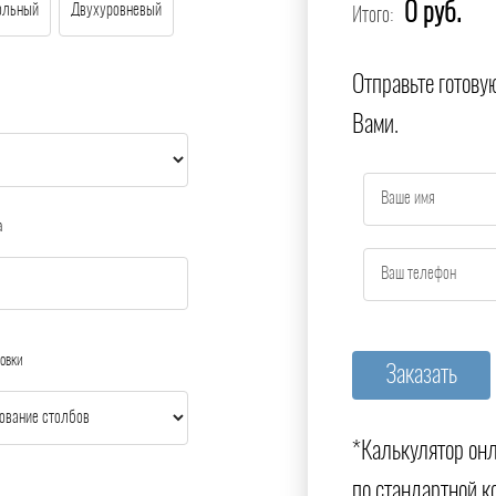
0 руб.
ольный
Двухуровневый
Итого:
Отправьте готову
Вами.
а
овки
*Калькулятор онл
по стандартной к