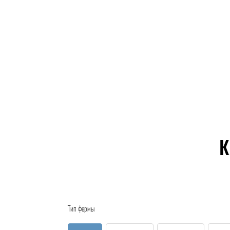
К
Тип фермы