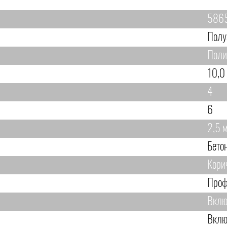
586
Полу
Поли
10,0
4
6
2,5 
Бето
Кори
Проф
Вклю
Вклю