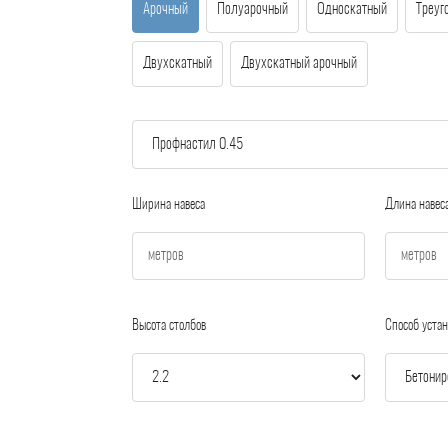
Арочный
Полуарочный
Односкатный
Треуг
Двухскатный
Двухскатный арочный
Ширина навеса
Длина навес
Высота столбов
Способ устан