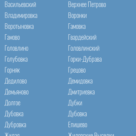
Васильевский
Верхнее Петрово
Владимировка
Воронки
Воротыновка
Гамовка
Гамово
Гвардейский
Головлино
Головлинский
Голубовка
Горки-Дубрава
Горняк
Грецово
Дедилово
Демидовка
Демьяново
Дмитриевка
Долгое
Дубки
Дубовка
Дубовка
Дубровка
Епишево
Жилая
Жиловские Выселки