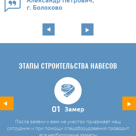
Александр Петрович,
и
г. Болохово
в
ЭТАПЫ СТРОИТЕЛЬСТВА НАВЕСОВ
01
Замер
После заявки к вам на участок приезжает наш
ых
сотрудник и при помощи спецоборудования проводит
С
все необходимые замеры