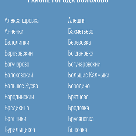
РАЙОНЕ ГОРОДА БОЛОХОВО
Александровка
Алешня
Анненки
Бахметьево
Белолипки
Березовка
Березовский
Богдановка
Богучарово
Богучаровский
Болоховский
Большие Калмыки
Большое Зуево
Бородино
Бородинский
Братцево
Бредихино
Бродовка
Бронники
Брусяновка
Бурильщиков
Быковка