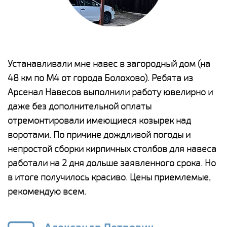
е
Устанавливали мне навес в загородный дом (на
Н
48 км по М4 от города Болохово). Ребята из
р
Арсенал Навесов выполнили работу ювелирно и
К
о
даже без дополнительной оплаты
(
отремонтировали имеющиеся козырек над
а
воротами. По причине дождливой погоды и
п
непростой сборки кирпичных столбов для навеса
н
работали на 2 дня дольше заявленного срока. Но
о
в итоге получилось красиво. Цены приемлемые,
К
рекомендую всем.
п
е