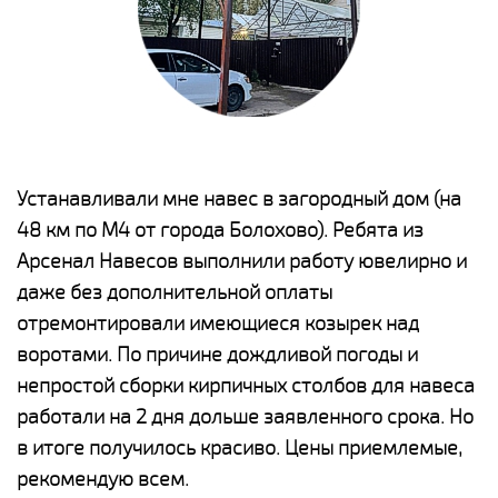
е
Устанавливали мне навес в загородный дом (на
Н
48 км по М4 от города Болохово). Ребята из
р
Арсенал Навесов выполнили работу ювелирно и
К
о
даже без дополнительной оплаты
(
отремонтировали имеющиеся козырек над
а
воротами. По причине дождливой погоды и
п
непростой сборки кирпичных столбов для навеса
н
работали на 2 дня дольше заявленного срока. Но
о
в итоге получилось красиво. Цены приемлемые,
К
рекомендую всем.
п