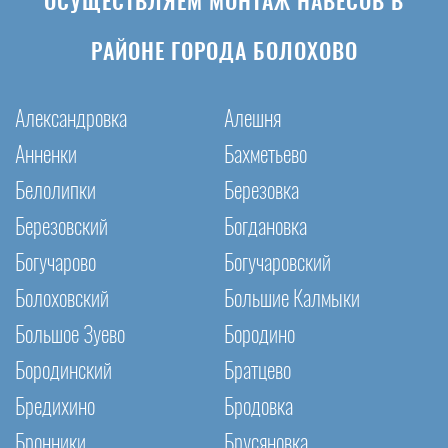
ОСУЩЕСТВЛЯЕМ МОНТАЖ НАВЕСОВ В
РАЙОНЕ ГОРОДА БОЛОХОВО
Александровка
Алешня
Анненки
Бахметьево
Белолипки
Березовка
Березовский
Богдановка
Богучарово
Богучаровский
Болоховский
Большие Калмыки
Большое Зуево
Бородино
Бородинский
Братцево
Бредихино
Бродовка
Бронники
Брусяновка