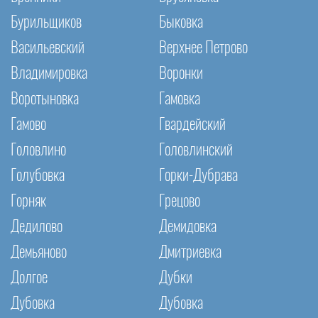
Бурильщиков
Быковка
Васильевский
Верхнее Петрово
Владимировка
Воронки
Воротыновка
Гамовка
Гамово
Гвардейский
Головлино
Головлинский
Голубовка
Горки-Дубрава
Горняк
Грецово
Дедилово
Демидовка
Демьяново
Дмитриевка
Долгое
Дубки
Дубовка
Дубовка