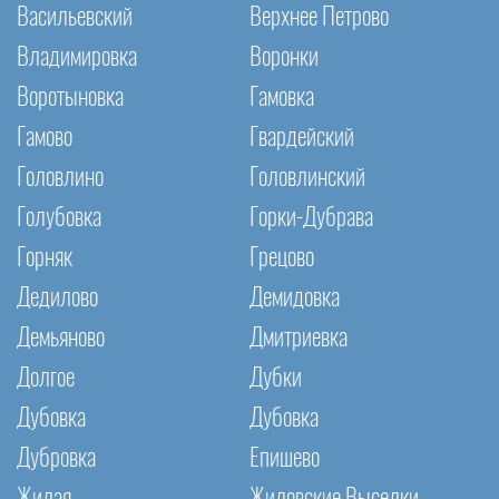
Васильевский
Верхнее Петрово
Владимировка
Воронки
Воротыновка
Гамовка
Гамово
Гвардейский
Головлино
Головлинский
Голубовка
Горки-Дубрава
Горняк
Грецово
Дедилово
Демидовка
Демьяново
Дмитриевка
Долгое
Дубки
Дубовка
Дубовка
Дубровка
Епишево
Жилая
Жиловские Выселки