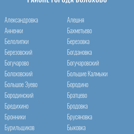
РАЙОНЕ ГОРОДА БОЛОХОВО
Александровка
Алешня
Анненки
Бахметьево
Белолипки
Березовка
Березовский
Богдановка
Богучарово
Богучаровский
Болоховский
Большие Калмыки
Большое Зуево
Бородино
Бородинский
Братцево
Бредихино
Бродовка
Бронники
Брусяновка
Бурильщиков
Быковка