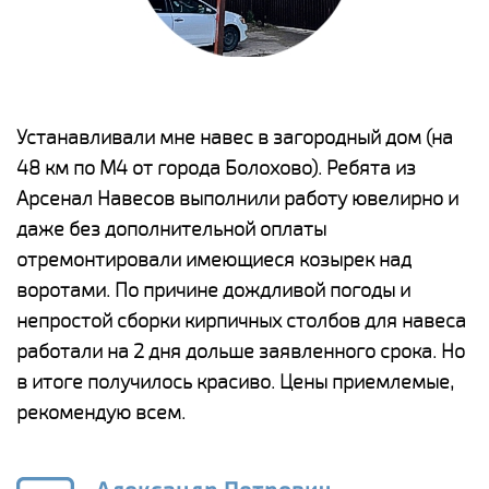
е
Устанавливали мне навес в загородный дом (на
Н
48 км по М4 от города Болохово). Ребята из
р
Арсенал Навесов выполнили работу ювелирно и
К
о
даже без дополнительной оплаты
(
отремонтировали имеющиеся козырек над
а
воротами. По причине дождливой погоды и
п
непростой сборки кирпичных столбов для навеса
н
работали на 2 дня дольше заявленного срока. Но
о
в итоге получилось красиво. Цены приемлемые,
К
рекомендую всем.
п
е