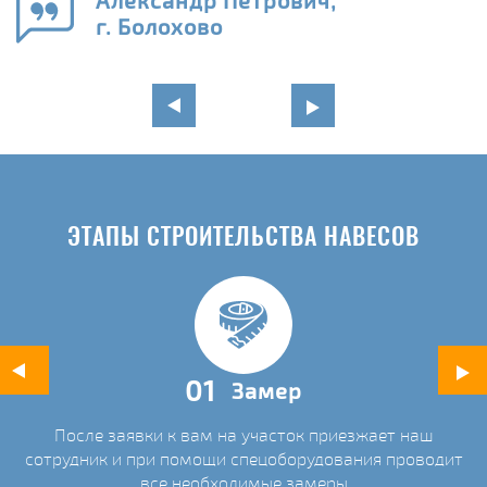
Александр Петрович,
и
г. Болохово
в
ЭТАПЫ СТРОИТЕЛЬСТВА НАВЕСОВ
01
Замер
После заявки к вам на участок приезжает наш
ых
сотрудник и при помощи спецоборудования проводит
С
все необходимые замеры