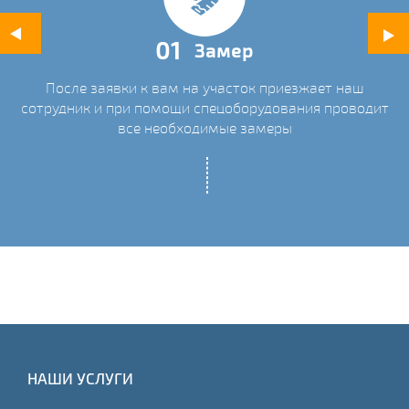
01
Замер
После заявки к вам на участок приезжает наш
ых
сотрудник и при помощи спецоборудования проводит
С
все необходимые замеры
НАШИ УСЛУГИ