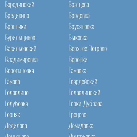
Бородинский
Братцево
Бредихино
Бродовка
Бронники
Брусяновка
Бурильщиков
Быковка
Васильевский
Верхнее Петрово
Владимировка
Воронки
Воротыновка
Гамовка
Гамово
Гвардейский
Головлино
Головлинский
Голубовка
Горки-Дубрава
Горняк
Грецово
Дедилово
Демидовка
Демьяново
Дмитриевка