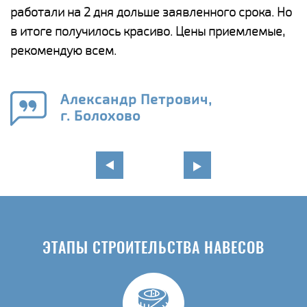
работали на 2 дня дольше заявленного срока. Но
о
в итоге получилось красиво. Цены приемлемые,
К
рекомендую всем.
п
е
Александр Петрович,
и
г. Болохово
в
ЭТАПЫ СТРОИТЕЛЬСТВА НАВЕСОВ