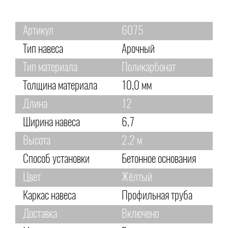
Артикул
6075
Тип навеса
Арочный
Тип материала
Поликарбонат
Толщина материала
10,0 мм
Длина
12
Ширина навеса
6,7
Высота
2,2 м
Способ установки
Бетонное основания
Цвет
Жёлтый
Каркас навеса
Профильная труба
Доставка
Включено