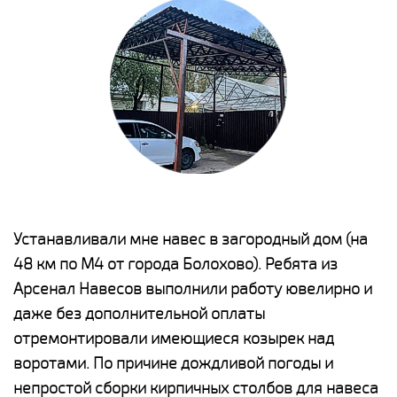
е
Устанавливали мне навес в загородный дом (на
Н
48 км по М4 от города Болохово). Ребята из
р
Арсенал Навесов выполнили работу ювелирно и
К
о
даже без дополнительной оплаты
(
отремонтировали имеющиеся козырек над
а
воротами. По причине дождливой погоды и
п
непростой сборки кирпичных столбов для навеса
н