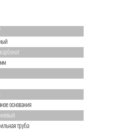
7
ный
карбонат
 мм
м
нное основания
чневый
ильная труба