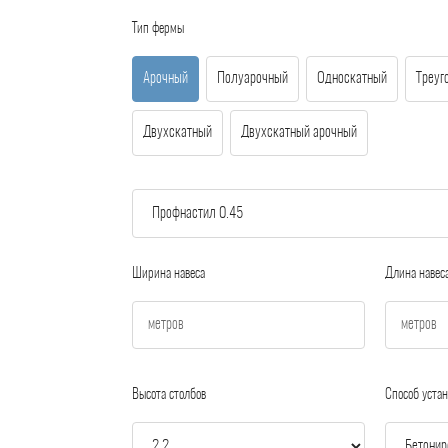
Тип фермы
Арочный
Полуарочный
Односкатный
Треуг
Двухскатный
Двухскатный арочный
Ширина навеса
Длина навес
Высота столбов
Способ устан