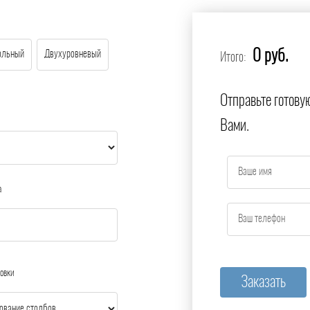
0 руб.
ольный
Двухуровневый
Итого:
Отправьте готову
Вами.
а
овки