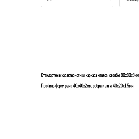
Стандартные характеристики каркаса навеса: столбы 80х80х3мм
Профиль ферм: рама 40х40х2мм, ребра и лаги 40х20х1.5мм.