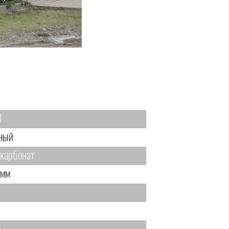
8
ный
карбонат
 мм