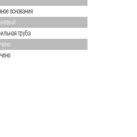
м
нное основания
чневый
ильная труба
чено
чено