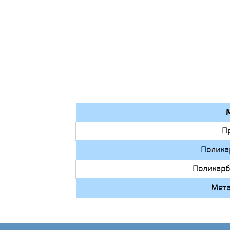
П
Полика
Поликарб
Мета