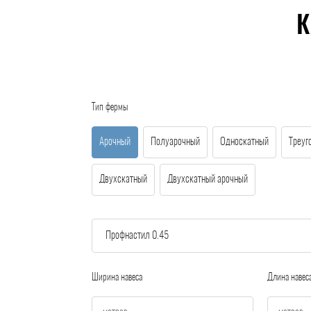
К
Тип фермы
Арочный
Полуарочный
Односкатный
Треуг
Двухскатный
Двухскатный арочный
Ширина навеса
Длина навес