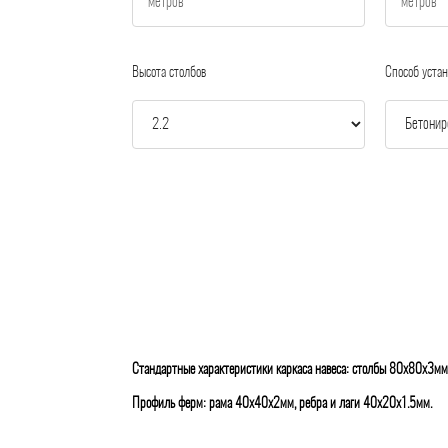
Высота столбов
Способ устан
Стандартные характеристики каркаса навеса: столбы 80х80х3мм
Профиль ферм: рама 40х40х2мм, ребра и лаги 40х20х1.5мм.