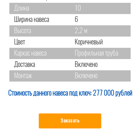
Длина
10
Ширина навеса
6
Высота
2,2 м
Цвет
Коричневый
Каркас навеса
Профильная труба
Доставка
Включено
Монтаж
Включено
Стоимость данного навеса под ключ:
277 000 рублей
Заказать