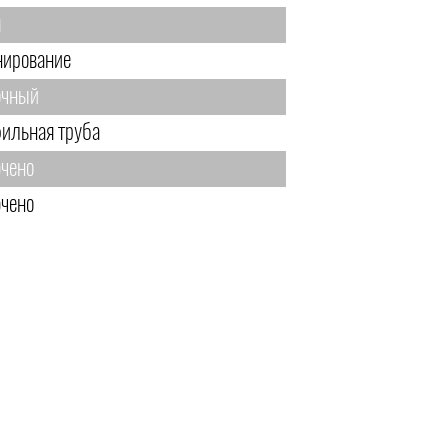
м
нирование
чный
ильная труба
чено
чено