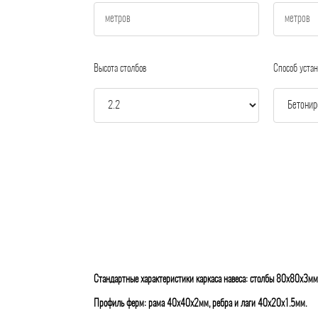
Высота столбов
Способ устан
Стандартные характеристики каркаса навеса: столбы 80х80х3мм
Профиль ферм: рама 40х40х2мм, ребра и лаги 40х20х1.5мм.