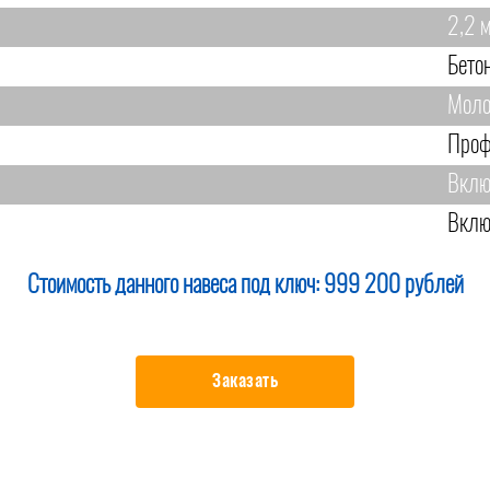
2,2 
Бето
Моло
Проф
Вклю
Вклю
Стоимость данного навеса под ключ:
999 200 рублей
Заказать