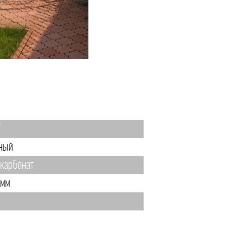
7
ный
карбонат
 мм