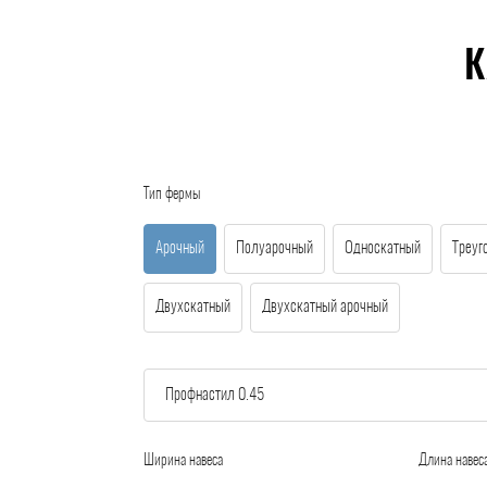
К
Тип фермы
Арочный
Полуарочный
Односкатный
Треуг
Двухскатный
Двухскатный арочный
Ширина навеса
Длина навес