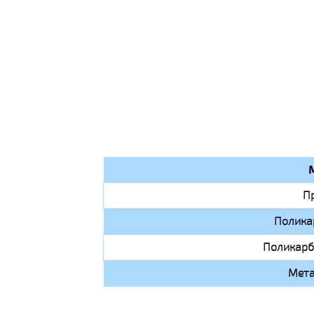
П
Полика
Поликарб
Мета