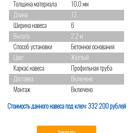
Толщина материала
10,0 мм
Длина
12
Ширина навеса
6
Высота
2,2 м
Способ установки
Бетонное основания
Цвет
Жёлтый
Каркас навеса
Профильная труба
Доставка
Включено
Монтаж
Включено
Стоимость данного навеса под ключ:
332 200 рублей
Заказать