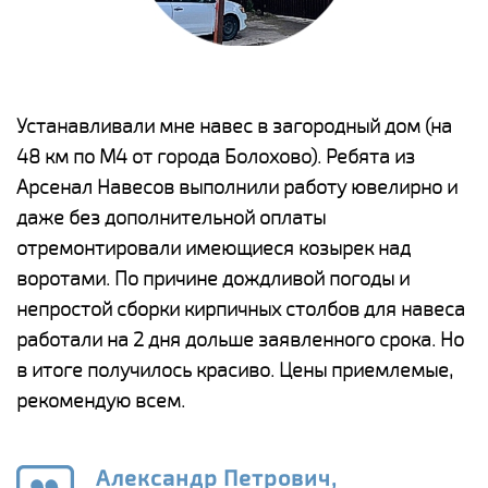
е
Устанавливали мне навес в загородный дом (на
Н
48 км по М4 от города Болохово). Ребята из
р
Арсенал Навесов выполнили работу ювелирно и
К
о
даже без дополнительной оплаты
(
отремонтировали имеющиеся козырек над
а
воротами. По причине дождливой погоды и
п
непростой сборки кирпичных столбов для навеса
н
работали на 2 дня дольше заявленного срока. Но
о
в итоге получилось красиво. Цены приемлемые,
К
рекомендую всем.
п
е
Александр Петрович,