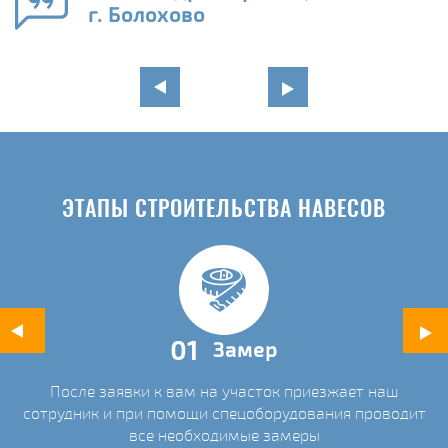
и
г. Болохово
в
ЭТАПЫ СТРОИТЕЛЬСТВА НАВЕСОВ
01
Замер
После заявки к вам на участок приезжает наш
ых
сотрудник и при помощи спецоборудования проводит
С
все необходимые замеры