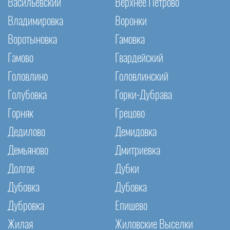
Васильевский
Верхнее Петрово
Владимировка
Воронки
Воротыновка
Гамовка
Гамово
Гвардейский
Головлино
Головлинский
Голубовка
Горки-Дубрава
Горняк
Грецово
Дедилово
Демидовка
Демьяново
Дмитриевка
Долгое
Дубки
Дубовка
Дубовка
Дубровка
Епишево
Жилая
Жиловские Выселки