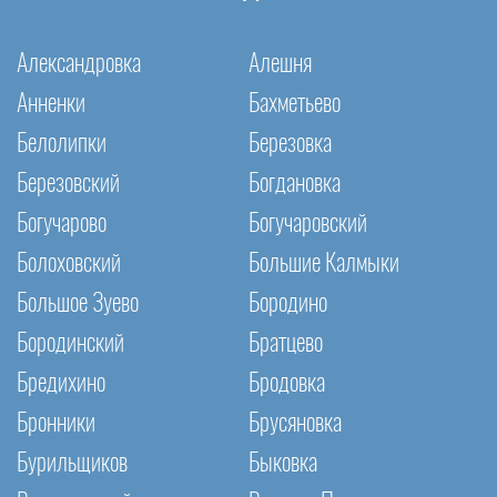
Александровка
Алешня
Анненки
Бахметьево
Белолипки
Березовка
Березовский
Богдановка
Богучарово
Богучаровский
Болоховский
Большие Калмыки
Большое Зуево
Бородино
Бородинский
Братцево
Бредихино
Бродовка
Бронники
Брусяновка
Бурильщиков
Быковка