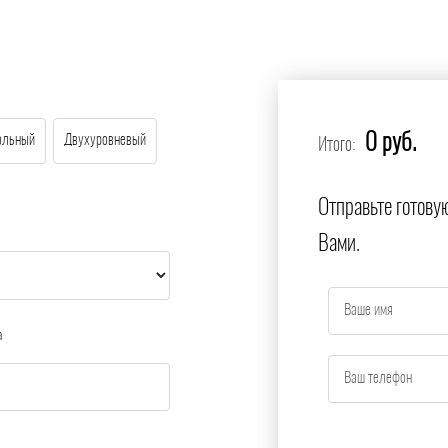
0 руб.
ольный
Двухуровневый
Итого:
Отправьте готову
Вами.
а