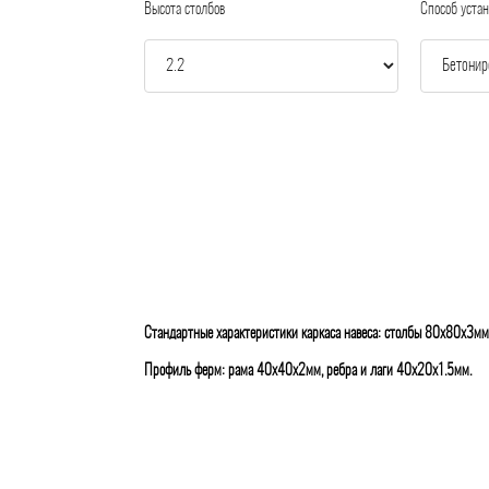
Высота столбов
Способ устан
Стандартные характеристики каркаса навеса: столбы 80х80х3мм
Профиль ферм: рама 40х40х2мм, ребра и лаги 40х20х1.5мм.