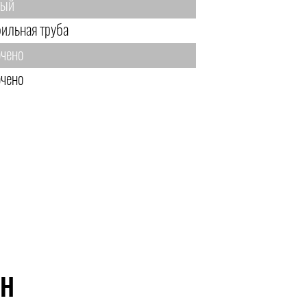
тый
ильная труба
чено
чено
ЙН