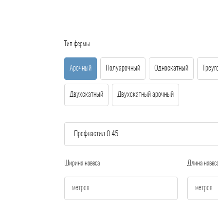
Тип фермы
Арочный
Полуарочный
Односкатный
Треуг
Двухскатный
Двухскатный арочный
Ширина навеса
Длина навес