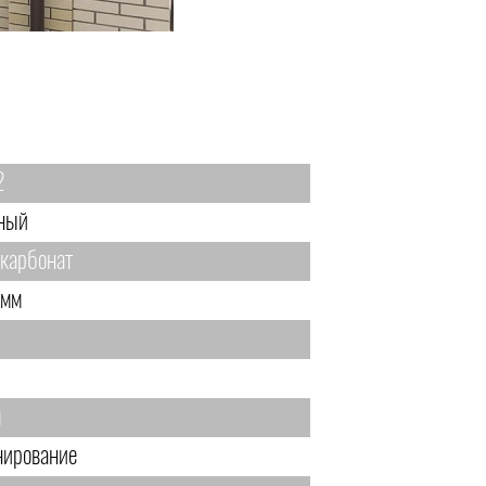
2
ный
карбонат
 мм
м
нирование