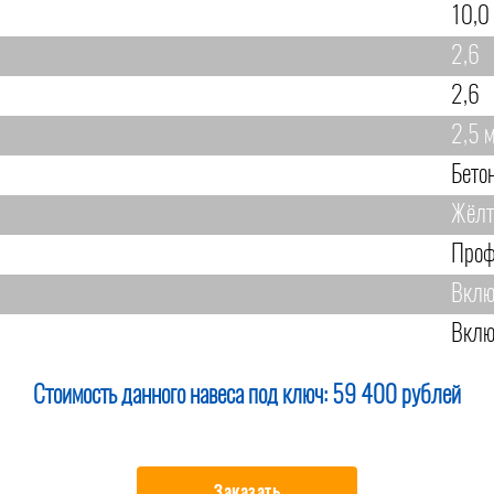
10,0
2,6
2,6
2,5 
Бето
Жёл
Проф
Вклю
Вклю
Стоимость данного навеса под ключ:
59 400 рублей
Заказать