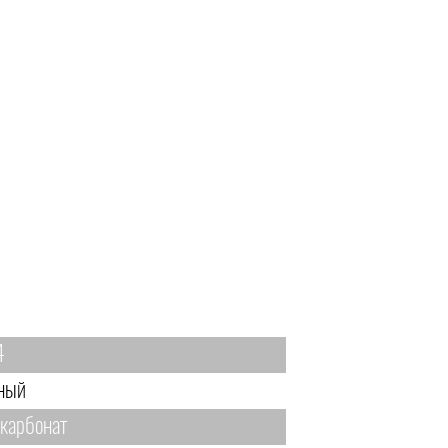
4
ный
карбонат