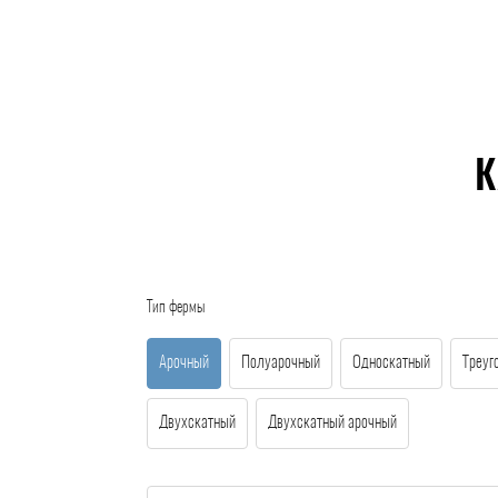
К
Тип фермы
Арочный
Полуарочный
Односкатный
Треуг
Двухскатный
Двухскатный арочный