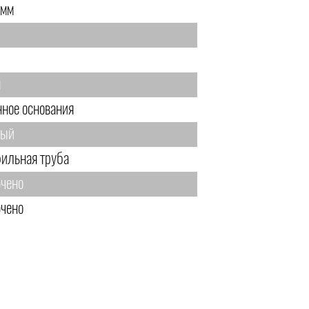
 мм
м
нное основания
тый
ильная труба
чено
чено