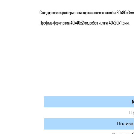
Стандартные характеристики каркаса навеса: столбы 80х80х3мм
Профиль ферм: рама 40х40х2мм, ребра и лаги 40х20х1.5мм.
П
Полика