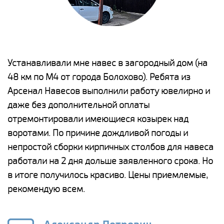
е
Устанавливали мне навес в загородный дом (на
Н
48 км по М4 от города Болохово). Ребята из
р
Арсенал Навесов выполнили работу ювелирно и
К
о
даже без дополнительной оплаты
(
отремонтировали имеющиеся козырек над
а
воротами. По причине дождливой погоды и
п
непростой сборки кирпичных столбов для навеса
н
работали на 2 дня дольше заявленного срока. Но
о
в итоге получилось красиво. Цены приемлемые,
К
рекомендую всем.
п
е