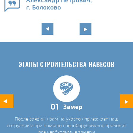
Александр Петрович,
и
г. Болохово
в
ЭТАПЫ СТРОИТЕЛЬСТВА НАВЕСОВ
01
Замер
После заявки к вам на участок приезжает наш
ых
сотрудник и при помощи спецоборудования проводит
С
все необходимые замеры