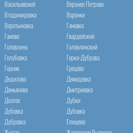
Васильевский
Верхнее Петрово
Владимировка
Воронки
Воротыновка
Гамовка
Гамово
Гвардейский
Головлино
Головлинский
Голубовка
Горки-Дубрава
Горняк
Грецово
Дедилово
Демидовка
Демьяново
Дмитриевка
Долгое
Дубки
Дубовка
Дубовка
Дубровка
Епишево
Жилая
Жиловские Выселки