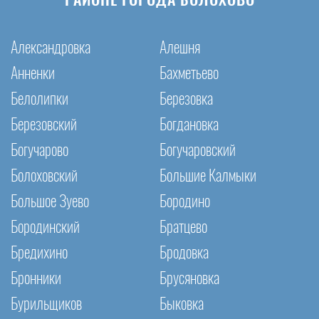
РАЙОНЕ ГОРОДА БОЛОХОВО
Александровка
Алешня
Анненки
Бахметьево
Белолипки
Березовка
Березовский
Богдановка
Богучарово
Богучаровский
Болоховский
Большие Калмыки
Большое Зуево
Бородино
Бородинский
Братцево
Бредихино
Бродовка
Бронники
Брусяновка
Бурильщиков
Быковка