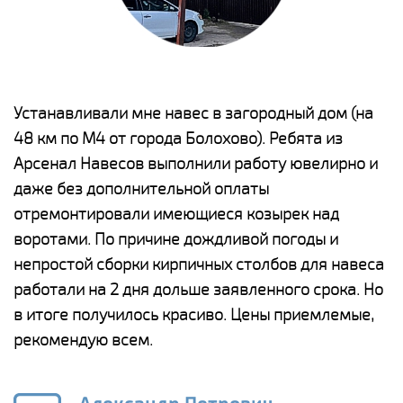
е
Устанавливали мне навес в загородный дом (на
Н
48 км по М4 от города Болохово). Ребята из
р
Арсенал Навесов выполнили работу ювелирно и
К
о
даже без дополнительной оплаты
(
отремонтировали имеющиеся козырек над
а
воротами. По причине дождливой погоды и
п
непростой сборки кирпичных столбов для навеса
н
работали на 2 дня дольше заявленного срока. Но
о
в итоге получилось красиво. Цены приемлемые,
К
рекомендую всем.
п
е