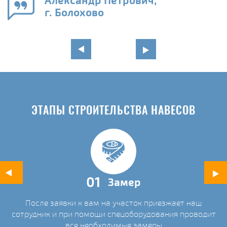
Александр Петрович,
и
г. Болохово
в
ЭТАПЫ СТРОИТЕЛЬСТВА НАВЕСОВ
01
Замер
После заявки к вам на участок приезжает наш
ых
сотрудник и при помощи спецоборудования проводит
С
все необходимые замеры