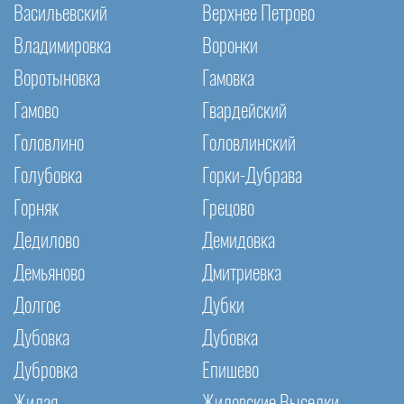
Васильевский
Верхнее Петрово
Владимировка
Воронки
Воротыновка
Гамовка
Гамово
Гвардейский
Головлино
Головлинский
Голубовка
Горки-Дубрава
Горняк
Грецово
Дедилово
Демидовка
Демьяново
Дмитриевка
Долгое
Дубки
Дубовка
Дубовка
Дубровка
Епишево
Жилая
Жиловские Выселки