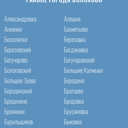
РАЙОНЕ ГОРОДА БОЛОХОВО
Александровка
Алешня
Анненки
Бахметьево
Белолипки
Березовка
Березовский
Богдановка
Богучарово
Богучаровский
Болоховский
Большие Калмыки
Большое Зуево
Бородино
Бородинский
Братцево
Бредихино
Бродовка
Бронники
Брусяновка
Бурильщиков
Быковка