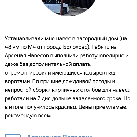
е
Устанавливали мне навес в загородный дом (на
Н
48 км по М4 от города Болохово). Ребята из
р
Арсенал Навесов выполнили работу ювелирно и
К
о
даже без дополнительной оплаты
(
отремонтировали имеющиеся козырек над
а
воротами. По причине дождливой погоды и
п
непростой сборки кирпичных столбов для навеса
н
работали на 2 дня дольше заявленного срока. Но
о
в итоге получилось красиво. Цены приемлемые,
К
рекомендую всем.
п
е