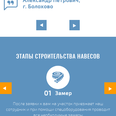
Александр Петрович,
и
г. Болохово
в
ЭТАПЫ СТРОИТЕЛЬСТВА НАВЕСОВ
01
Замер
После заявки к вам на участок приезжает наш
ых
сотрудник и при помощи спецоборудования проводит
С
все необходимые замеры