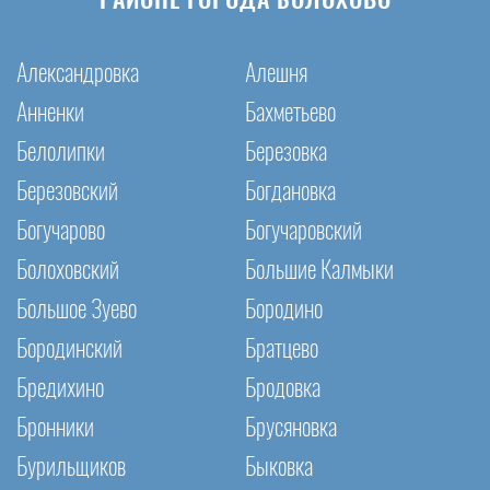
РАЙОНЕ ГОРОДА БОЛОХОВО
Александровка
Алешня
Анненки
Бахметьево
Белолипки
Березовка
Березовский
Богдановка
Богучарово
Богучаровский
Болоховский
Большие Калмыки
Большое Зуево
Бородино
Бородинский
Братцево
Бредихино
Бродовка
Бронники
Брусяновка
Бурильщиков
Быковка