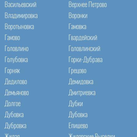
Васильевский
Верхнее Петрово
Владимировка
Воронки
Воротыновка
Гамовка
Гамово
Гвардейский
Головлино
Головлинский
Голубовка
Горки-Дубрава
Горняк
Грецово
Дедилово
Демидовка
Демьяново
Дмитриевка
Долгое
Дубки
Дубовка
Дубовка
Дубровка
Епишево
Жилая
Жиловские Выселки