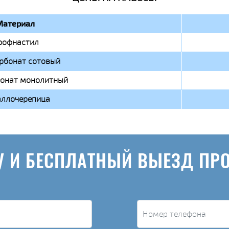
Материал
рофнастил
рбонат сотовый
онат монолитный
ллочерепица
У И БЕСПЛАТНЫЙ ВЫЕЗД ПР