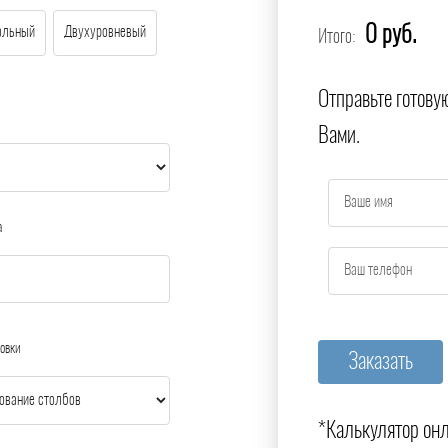
0 руб.
ольный
Двухуровневый
Итого:
Отправьте готову
Вами.
а
овки
*Калькулятор онл