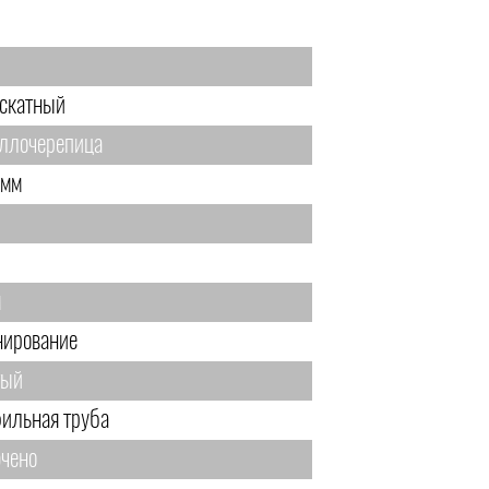
1
скатный
ллочерепица
 мм
м
нирование
тый
ильная труба
чено