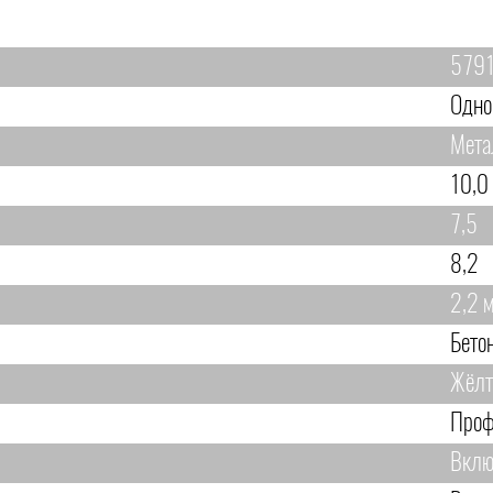
579
Одно
Мета
10,0
7,5
8,2
2,2 
Бето
Жёл
Проф
Вклю