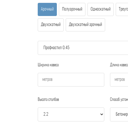
Арочный
Полуарочный
Односкатный
Треуг
Двухскатный
Двухскатный арочный
Ширина навеса
Длина навес
Высота столбов
Способ устан