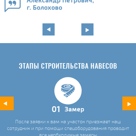
Александр Петрович,
и
г. Болохово
в
ЭТАПЫ СТРОИТЕЛЬСТВА НАВЕСОВ
01
Замер
После заявки к вам на участок приезжает наш
ых
сотрудник и при помощи спецоборудования проводит
С
все необходимые замеры