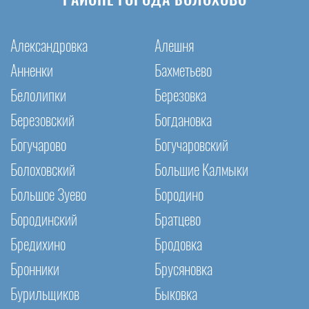
РАЙОНЕ ГОРОДА БОЛОХОВО
Александровка
Алешня
Анненки
Бахметьево
Белолипки
Березовка
Березовский
Богдановка
Богучарово
Богучаровский
Болоховский
Большие Калмыки
Большое Зуево
Бородино
Бородинский
Братцево
Бредихино
Бродовка
Бронники
Брусяновка
Бурильщиков
Быковка