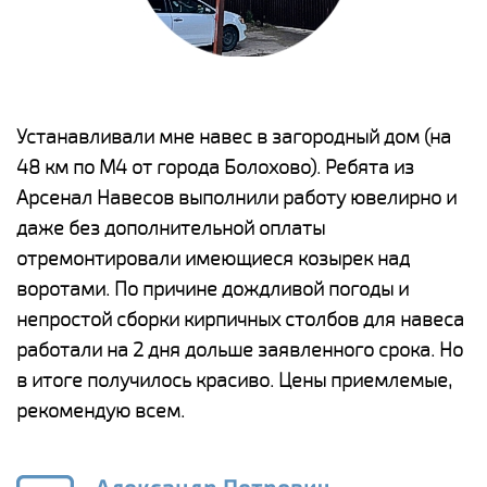
е
Устанавливали мне навес в загородный дом (на
Н
48 км по М4 от города Болохово). Ребята из
р
Арсенал Навесов выполнили работу ювелирно и
К
о
даже без дополнительной оплаты
(
отремонтировали имеющиеся козырек над
а
воротами. По причине дождливой погоды и
п
непростой сборки кирпичных столбов для навеса
н
работали на 2 дня дольше заявленного срока. Но
о
в итоге получилось красиво. Цены приемлемые,
К
рекомендую всем.
п
е