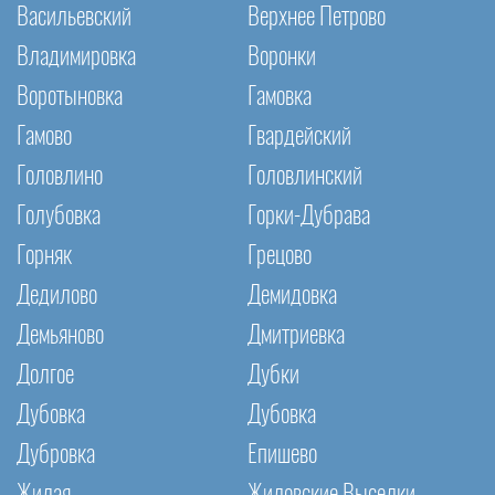
Васильевский
Верхнее Петрово
Владимировка
Воронки
Воротыновка
Гамовка
Гамово
Гвардейский
Головлино
Головлинский
Голубовка
Горки-Дубрава
Горняк
Грецово
Дедилово
Демидовка
Демьяново
Дмитриевка
Долгое
Дубки
Дубовка
Дубовка
Дубровка
Епишево
Жилая
Жиловские Выселки