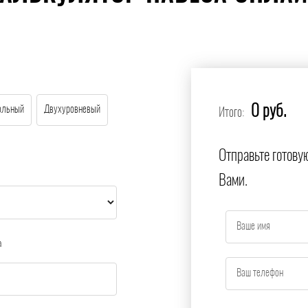
0 руб.
ольный
Двухуровневый
Итого:
Отправьте готову
Вами.
а