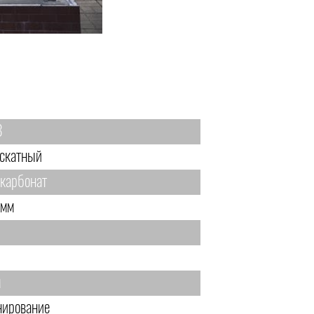
8
скатный
карбонат
 мм
м
нирование