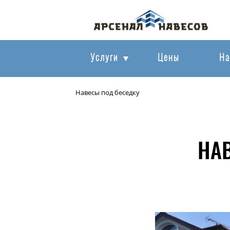
Услуги
Цены
На
Навесы под беседку
НА