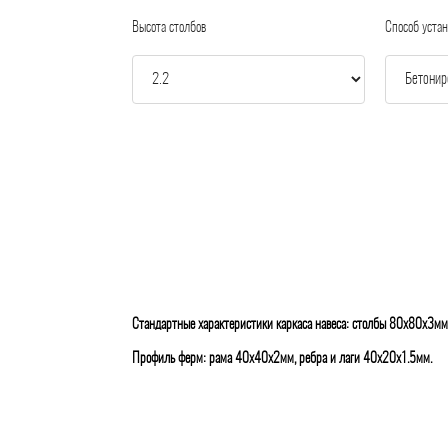
Высота столбов
Способ устан
Стандартные характеристики каркаса навеса: столбы 80х80х3мм
Профиль ферм: рама 40х40х2мм, ребра и лаги 40х20х1.5мм.