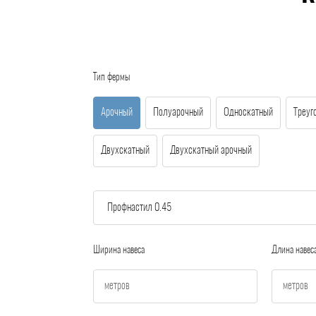
Тип фермы
Арочный
Полуарочный
Односкатный
Треуг
Двухскатный
Двухскатный арочный
Ширина навеса
Длина навес