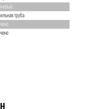
чневый
ильная труба
чено
чено
ЙН