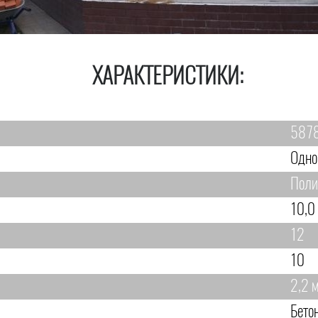
ХАРАКТЕРИСТИКИ:
587
Одно
Поли
10,0
12
10
2,2 
Бето