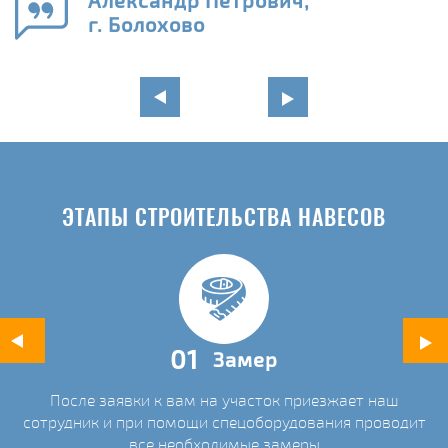
Александр Петрович,
и
г. Болохово
в
ЭТАПЫ СТРОИТЕЛЬСТВА НАВЕСОВ
01
Замер
После заявки к вам на участок приезжает наш
ых
сотрудник и при помощи спецоборудования проводит
С
все необходимые замеры