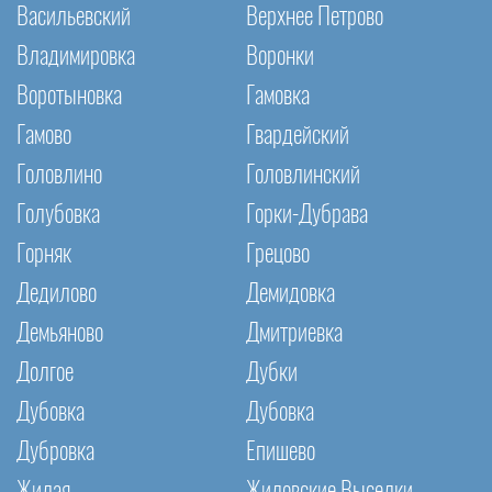
Васильевский
Верхнее Петрово
Владимировка
Воронки
Воротыновка
Гамовка
Гамово
Гвардейский
Головлино
Головлинский
Голубовка
Горки-Дубрава
Горняк
Грецово
Дедилово
Демидовка
Демьяново
Дмитриевка
Долгое
Дубки
Дубовка
Дубовка
Дубровка
Епишево
Жилая
Жиловские Выселки