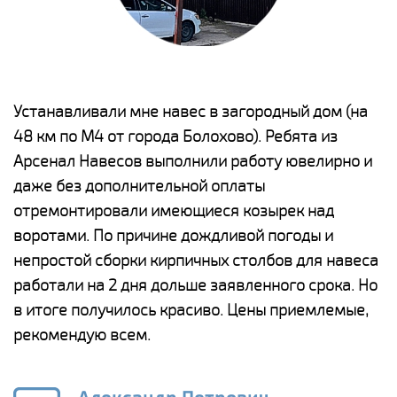
е
Устанавливали мне навес в загородный дом (на
Н
48 км по М4 от города Болохово). Ребята из
р
Арсенал Навесов выполнили работу ювелирно и
К
о
даже без дополнительной оплаты
(
отремонтировали имеющиеся козырек над
а
воротами. По причине дождливой погоды и
п
непростой сборки кирпичных столбов для навеса
н
работали на 2 дня дольше заявленного срока. Но
о
в итоге получилось красиво. Цены приемлемые,
К
рекомендую всем.
п
е