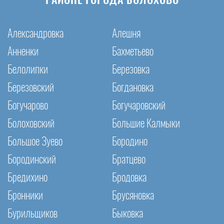
РАЙОНЕ ГОРОДА БОЛОХОВО
Александровка
Алешня
Анненки
Бахметьево
Белолипки
Березовка
Березовский
Богдановка
Богучарово
Богучаровский
Болоховский
Большие Калмыки
Большое Зуево
Бородино
Бородинский
Братцево
Бредихино
Бродовка
Бронники
Брусяновка
Бурильщиков
Быковка