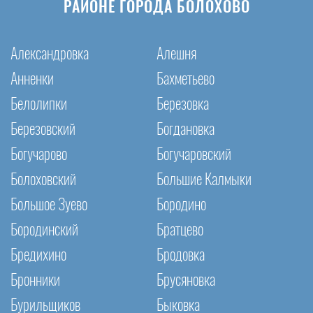
РАЙОНЕ ГОРОДА БОЛОХОВО
Александровка
Алешня
Анненки
Бахметьево
Белолипки
Березовка
Березовский
Богдановка
Богучарово
Богучаровский
Болоховский
Большие Калмыки
Большое Зуево
Бородино
Бородинский
Братцево
Бредихино
Бродовка
Бронники
Брусяновка
Бурильщиков
Быковка