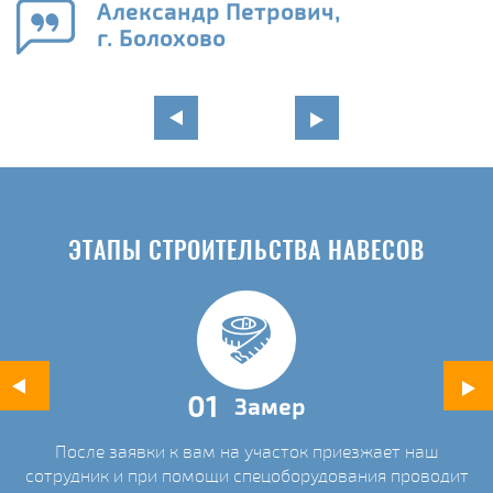
Александр Петрович,
и
г. Болохово
в
ЭТАПЫ СТРОИТЕЛЬСТВА НАВЕСОВ
01
Замер
После заявки к вам на участок приезжает наш
ых
сотрудник и при помощи спецоборудования проводит
С