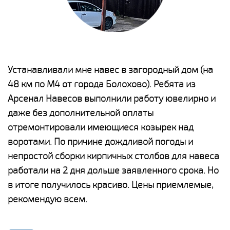
е
Устанавливали мне навес в загородный дом (на
Н
48 км по М4 от города Болохово). Ребята из
р
Арсенал Навесов выполнили работу ювелирно и
К
о
даже без дополнительной оплаты
(
отремонтировали имеющиеся козырек над
а
воротами. По причине дождливой погоды и
п
непростой сборки кирпичных столбов для навеса
н
работали на 2 дня дольше заявленного срока. Но
о
в итоге получилось красиво. Цены приемлемые,
К
рекомендую всем.
п
е