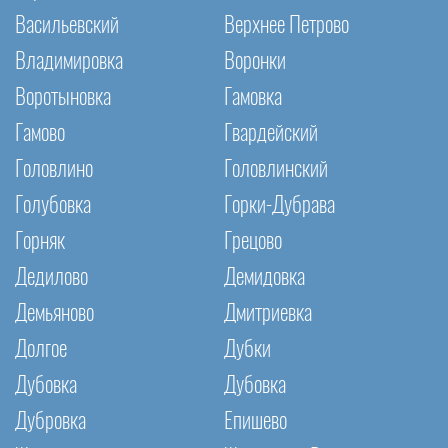
Васильевский
Верхнее Петрово
Владимировка
Воронки
Воротыновка
Гамовка
Гамово
Гвардейский
Головлино
Головлинский
Голубовка
Горки-Дубрава
Горняк
Грецово
Дедилово
Демидовка
Демьяново
Дмитриевка
Долгое
Дубки
Дубовка
Дубовка
Дубровка
Епишево