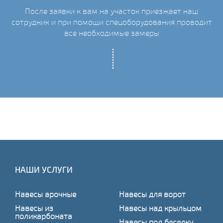
После заявки к вам на участок приезжает наш
ых
сотрудник и при помощи спецоборудования проводит
С
все необходимые замеры
НАШИ УСЛУГИ
Навесы арочные
Навесы для ворот
Навесы из
Навесы над крыльцом
поликарбоната
Навесы под беседку