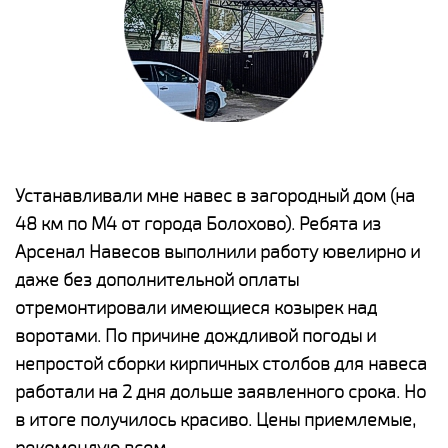
е
Устанавливали мне навес в загородный дом (на
Н
48 км по М4 от города Болохово). Ребята из
р
Арсенал Навесов выполнили работу ювелирно и
К
о
даже без дополнительной оплаты
(
отремонтировали имеющиеся козырек над
а
воротами. По причине дождливой погоды и
п
непростой сборки кирпичных столбов для навеса
н
работали на 2 дня дольше заявленного срока. Но
о
в итоге получилось красиво. Цены приемлемые,
К
рекомендую всем.
п