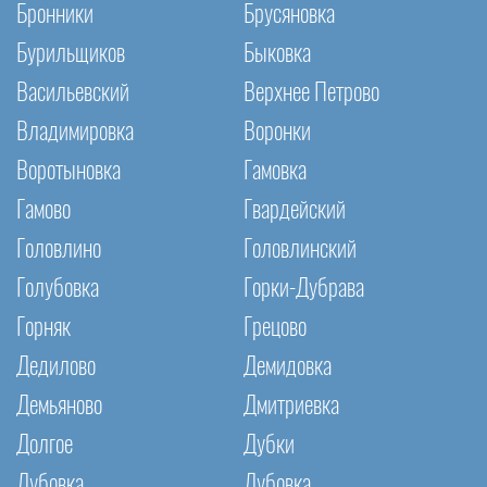
Бронники
Брусяновка
Бурильщиков
Быковка
Васильевский
Верхнее Петрово
Владимировка
Воронки
Воротыновка
Гамовка
Гамово
Гвардейский
Головлино
Головлинский
Голубовка
Горки-Дубрава
Горняк
Грецово
Дедилово
Демидовка
Демьяново
Дмитриевка
Долгое
Дубки
Дубовка
Дубовка