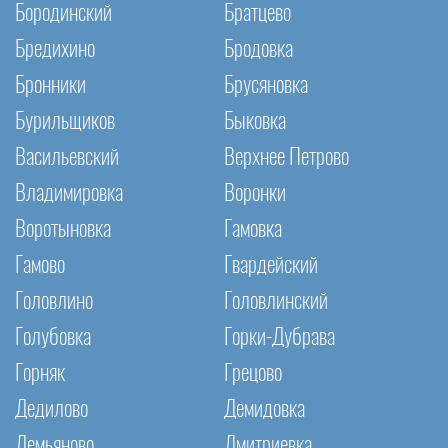
Бородинский
Братцево
Бредихино
Бродовка
Бронники
Брусяновка
Бурильщиков
Быковка
Васильевский
Верхнее Петрово
Владимировка
Воронки
Воротыновка
Гамовка
Гамово
Гвардейский
Головлино
Головлинский
Голубовка
Горки-Дубрава
Горняк
Грецово
Дедилово
Демидовка
Демьяново
Дмитриевка