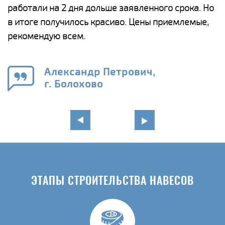
работали на 2 дня дольше заявленного срока. Но
о
в итоге получилось красиво. Цены приемлемые,
К
рекомендую всем.
п
е
Александр Петрович,
и
г. Болохово
в
ЭТАПЫ СТРОИТЕЛЬСТВА НАВЕСОВ