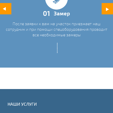
01
Замер
После заявки к вам на участок приезжает наш
ых
сотрудник и при помощи спецоборудования проводит
С
все необходимые замеры
НАШИ УСЛУГИ