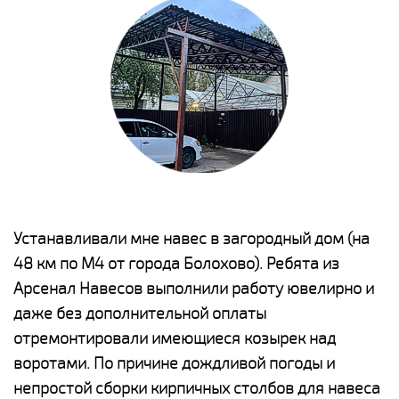
е
Устанавливали мне навес в загородный дом (на
Н
48 км по М4 от города Болохово). Ребята из
р
Арсенал Навесов выполнили работу ювелирно и
К
о
даже без дополнительной оплаты
(
отремонтировали имеющиеся козырек над
а
воротами. По причине дождливой погоды и
п
непростой сборки кирпичных столбов для навеса
н