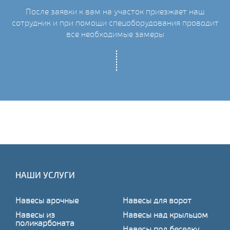
После заявки к вам на участок приезжает наш
ых
сотрудник и при помощи спецоборудования проводит
С
все необходимые замеры
НАШИ УСЛУГИ
Навесы арочные
Навесы для ворот
Навесы из
Навесы над крыльцом
поликарбоната
Навесы под беседку