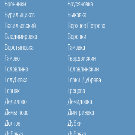
Бронники
Брусяновка
Бурильщиков
Быковка
Васильевский
Верхнее Петрово
Владимировка
Воронки
Воротыновка
Гамовка
Гамово
Гвардейский
Головлино
Головлинский
Голубовка
Горки-Дубрава
Горняк
Грецово
Дедилово
Демидовка
Демьяново
Дмитриевка
Долгое
Дубки
Дубовка
Дубовка