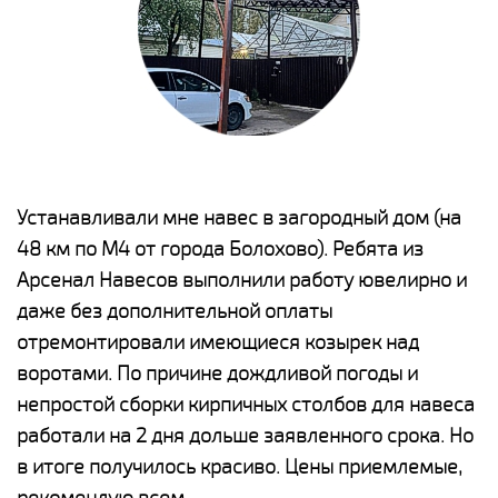
е
Устанавливали мне навес в загородный дом (на
Н
48 км по М4 от города Болохово). Ребята из
р
Арсенал Навесов выполнили работу ювелирно и
К
о
даже без дополнительной оплаты
(
отремонтировали имеющиеся козырек над
а
воротами. По причине дождливой погоды и
п
непростой сборки кирпичных столбов для навеса
н
работали на 2 дня дольше заявленного срока. Но
о
в итоге получилось красиво. Цены приемлемые,
К
рекомендую всем.
п