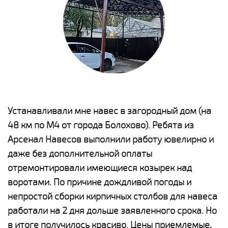
е
Устанавливали мне навес в загородный дом (на
Н
48 км по М4 от города Болохово). Ребята из
р
Арсенал Навесов выполнили работу ювелирно и
К
о
даже без дополнительной оплаты
(
отремонтировали имеющиеся козырек над
а
воротами. По причине дождливой погоды и
п
непростой сборки кирпичных столбов для навеса
н
работали на 2 дня дольше заявленного срока. Но
о
в итоге получилось красиво. Цены приемлемые,
К