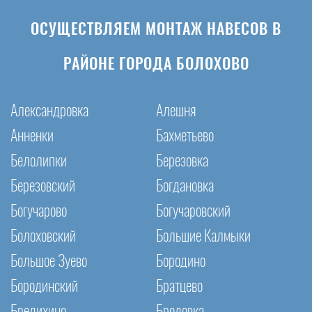
ОСУЩЕСТВЛЯЕМ МОНТАЖ НАВЕСОВ В
РАЙОНЕ ГОРОДА БОЛОХОВО
Александровка
Алешня
Анненки
Бахметьево
Белолипки
Березовка
Березовский
Богдановка
Богучарово
Богучаровский
Болоховский
Большие Калмыки
Большое Зуево
Бородино
Бородинский
Братцево
Бредихино
Бродовка