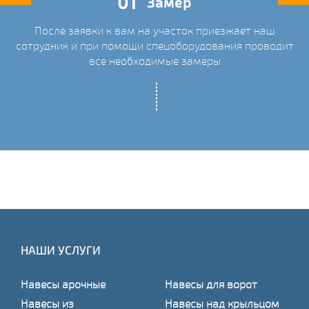
01
Замер
После заявки к вам на участок приезжает наш
ых
сотрудник и при помощи спецоборудования проводит
С
все необходимые замеры
НАШИ УСЛУГИ
Навесы арочные
Навесы для ворот
Навесы из
Навесы над крыльцом