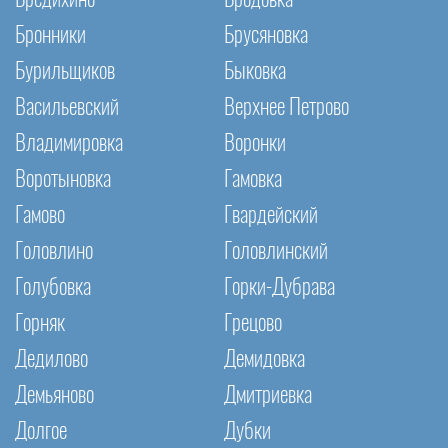
Бронники
Брусяновка
Бурильщиков
Быковка
Васильевский
Верхнее Петрово
Владимировка
Воронки
Воротыновка
Гамовка
Гамово
Гвардейский
Головлино
Головлинский
Голубовка
Горки-Дубрава
Горняк
Грецово
Дедилово
Демидовка
Демьяново
Дмитриевка
Долгое
Дубки